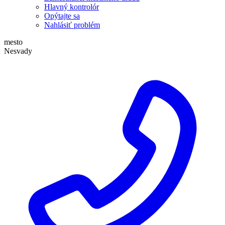
Hlavný kontrolór
Opýtajte sa
Nahlásiť problém
mesto
Nesvady