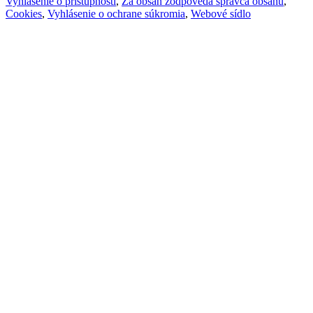
Vyhlásenie o prístupnosti
,
Za obsah zodpovedá správca obsahu
,
Cookies
,
Vyhlásenie o ochrane súkromia
,
Webové sídlo