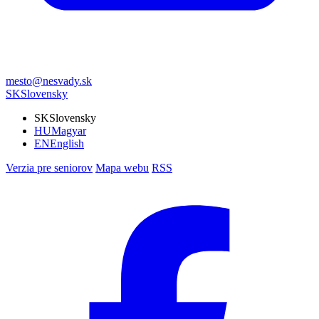
mesto@nesvady.sk
SK
Slovensky
SK
Slovensky
HU
Magyar
EN
English
Verzia pre seniorov
Mapa webu
RSS