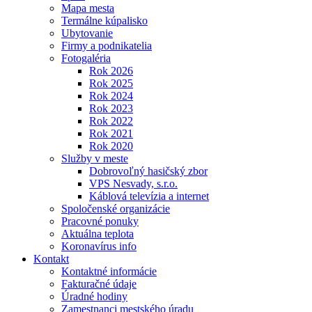
Mapa mesta
Termálne kúpalisko
Ubytovanie
Firmy a podnikatelia
Fotogaléria
Rok 2026
Rok 2025
Rok 2024
Rok 2023
Rok 2022
Rok 2021
Rok 2020
Služby v meste
Dobrovoľný hasičský zbor
VPS Nesvady, s.r.o.
Káblová televízia a internet
Spoločenské organizácie
Pracovné ponuky
Aktuálna teplota
Koronavírus info
Kontakt
Kontaktné informácie
Fakturačné údaje
Úradné hodiny
Zamestnanci mestského úradu