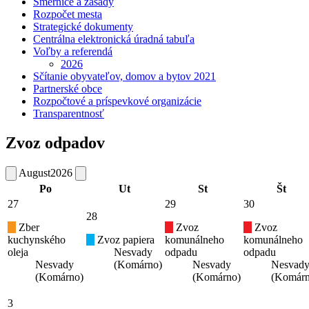
Smernice a zásady
Rozpočet mesta
Strategické dokumenty
Centrálna elektronická úradná tabuľa
Voľby a referendá
2026
Sčítanie obyvateľov, domov a bytov 2021
Partnerské obce
Rozpočtové a príspevkové organizácie
Transparentnosť
Zvoz odpadov
August
2026
Po
Ut
St
Št
27
29
30
28
Zber
Zvoz
Zvoz
kuchynského
Zvoz papiera
komunálneho
komunálneho
oleja
Nesvady
odpadu
odpadu
Nesvady
(Komárno)
Nesvady
Nesvad
(Komárno)
(Komárno)
(Komárn
3