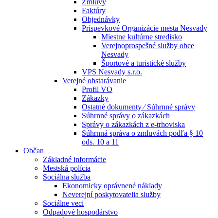
Zmluvy
Faktúry
Objednávky
Príspevkové Organizácie mesta Nesvady
Miestne kultúrne stredisko
Verejnoprospešné služby obce
Nesvady
Športové a turistické služby
VPS Nesvady s.r.o.
Verejné obstarávanie
Profil VO
Zákazky
Ostatné dokumenty ⁄ Súhrnné správy
Súhrnné správy o zákazkách
Správy o zákazkách z e-trhoviska
Súhrnná správa o zmluvách podľa § 10
ods. 10 a 11
Občan
Základné informácie
Mestská polícia
Sociálna služba
Ekonomicky oprávnené náklady
Neverejní poskytovatelia služby
Sociálne veci
Odpadové hospodárstvo