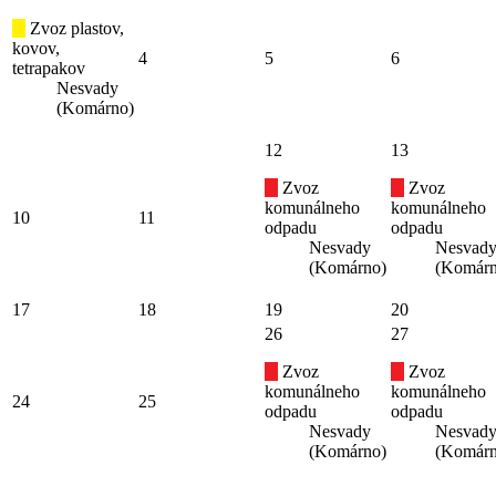
Zvoz plastov,
kovov,
4
5
6
tetrapakov
Nesvady
(Komárno)
12
13
Zvoz
Zvoz
komunálneho
komunálneho
10
11
odpadu
odpadu
Nesvady
Nesvad
(Komárno)
(Komárn
17
18
19
20
26
27
Zvoz
Zvoz
komunálneho
komunálneho
24
25
odpadu
odpadu
Nesvady
Nesvad
(Komárno)
(Komárn