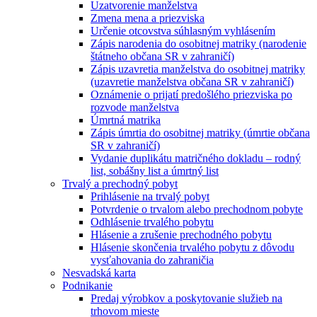
Uzatvorenie manželstva
Zmena mena a priezviska
Určenie otcovstva súhlasným vyhlásením
Zápis narodenia do osobitnej matriky (narodenie
štátneho občana SR v zahraničí)
Zápis uzavretia manželstva do osobitnej matriky
(uzavretie manželstva občana SR v zahraničí)
Oznámenie o prijatí predošlého priezviska po
rozvode manželstva
Úmrtná matrika
Zápis úmrtia do osobitnej matriky (úmrtie občana
SR v zahraničí)
Vydanie duplikátu matričného dokladu – rodný
list, sobášny list a úmrtný list
Trvalý a prechodný pobyt
Prihlásenie na trvalý pobyt
Potvrdenie o trvalom alebo prechodnom pobyte
Odhlásenie trvalého pobytu
Hlásenie a zrušenie prechodného pobytu
Hlásenie skončenia trvalého pobytu z dôvodu
vysťahovania do zahraničia
Nesvadská karta
Podnikanie
Predaj výrobkov a poskytovanie služieb na
trhovom mieste