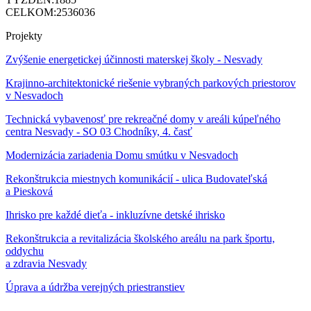
CELKOM:
2536036
Projekty
Zvýšenie energetickej účinnosti materskej školy - Nesvady
Krajinno-architektonické riešenie vybraných parkových priestorov
v Nesvadoch
Technická vybavenosť pre rekreačné domy v areáli kúpeľného
centra Nesvady - SO 03 Chodníky, 4. časť
Modernizácia zariadenia Domu smútku v Nesvadoch
Rekonštrukcia miestnych komunikácií - ulica Budovateľská
a Piesková
Ihrisko pre každé dieťa - inkluzívne detské ihrisko
Rekonštrukcia a revitalizácia školského areálu na park športu,
oddychu
a zdravia Nesvady
Úprava a údržba verejných priestranstiev