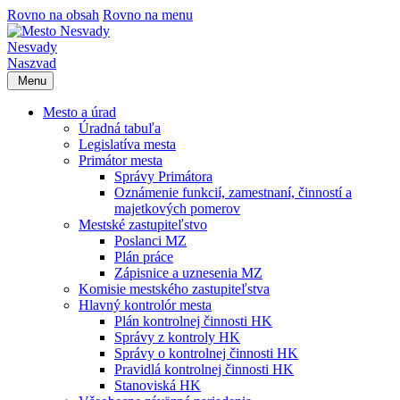
Rovno na obsah
Rovno na menu
Nesvady
Naszvad
Menu
Mesto a úrad
Úradná tabuľa
Legislatíva mesta
Primátor mesta
Správy Primátora
Oznámenie funkcií, zamestnaní, činností a
majetkových pomerov
Mestské zastupiteľstvo
Poslanci MZ
Plán práce
Zápisnice a uznesenia MZ
Komisie mestského zastupiteľstva
Hlavný kontrolór mesta
Plán kontrolnej činnosti HK
Správy z kontroly HK
Správy o kontrolnej činnosti HK
Pravidlá kontrolnej činnosti HK
Stanoviská HK