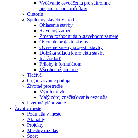
Vydávanie osvedčenia pre súkromne
hospodáriacich roľníkov
Cintorín
Spoločný stavebný úrad
Ohlásenie stavby
Stavebný zámer
Zmena rozhodnutia o stavebnom zámere
Overenie projektu stavby
Overenie zmeny projektu stavby
Doložka súladu k projektu stavby
Iná žiadosť
Prílohy k formulárom
Všeobecné podanie
Tlačivá
Organizovanie podujatí
Životné prostredie
Výrub drevín
Malý zdroj znečisťovania ovzdušia
Územné plánovanie
Život v meste
Podujatia v meste
Aktuality
Projekty
Miestny rozhlas
Šport