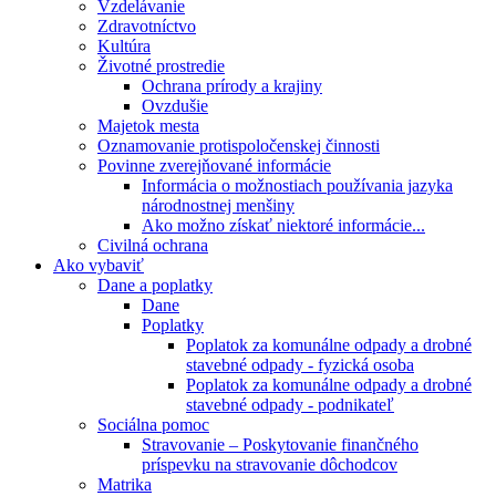
Vzdelávanie
Zdravotníctvo
Kultúra
Životné prostredie
Ochrana prírody a krajiny
Ovzdušie
Majetok mesta
Oznamovanie protispoločenskej činnosti
Povinne zverejňované informácie
Informácia o možnostiach používania jazyka
národnostnej menšiny
Ako možno získať niektoré informácie...
Civilná ochrana
Ako vybaviť
Dane a poplatky
Dane
Poplatky
Poplatok za komunálne odpady a drobné
stavebné odpady - fyzická osoba
Poplatok za komunálne odpady a drobné
stavebné odpady - podnikateľ
Sociálna pomoc
Stravovanie – Poskytovanie finančného
príspevku na stravovanie dôchodcov
Matrika