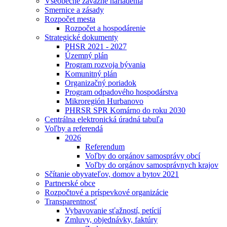
Všeobecne záväzné nariadenia
Smernice a zásady
Rozpočet mesta
Rozpočet a hospodárenie
Strategické dokumenty
PHSR 2021 - 2027
Územný plán
Program rozvoja bývania
Komunitný plán
Organizačný poriadok
Program odpadového hospodárstva
Mikroregión Hurbanovo
PHRSR SPR Komárno do roku 2030
Centrálna elektronická úradná tabuľa
Voľby a referendá
2026
Referendum
Voľby do orgánov samosprávy obcí
Voľby do orgánov samosprávnych krajov
Sčítanie obyvateľov, domov a bytov 2021
Partnerské obce
Rozpočtové a príspevkové organizácie
Transparentnosť
Vybavovanie sťažností, petícií
Zmluvy, objednávky, faktúry