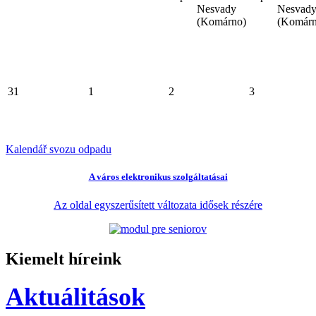
Nesvady
Nesvad
(Komárno)
(Komárn
31
1
2
3
Kalendář svozu odpadu
A város elektronikus szolgáltatásai
Az oldal egyszerűsített változata idősek részére
Kiemelt híreink
Aktuálitások