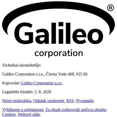
Technikai üzemeltetője:
Galileo Corporation s.r.o., Čierna Voda 468, 925 06
Kapcsolat:
Galileo Corporation s.r.o.
Legutóbbi frissítés: 2. 8. 2026
Nézet módosítása
,
Oldalak szerkezete
,
RSS
,
Nyomtatás
Vyhlásenie o prístupnosti
,
Za obsah zodpovedá správca obsahu
,
Cookies
,
Webové sídlo