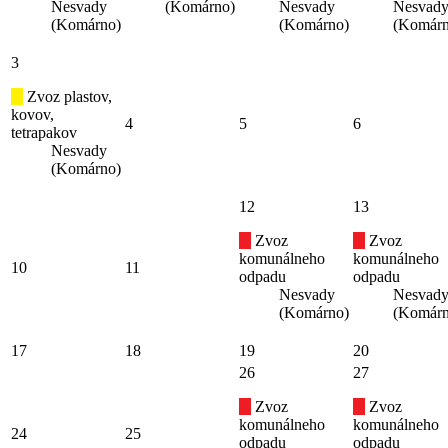
Nesvady
(Komárno)
Nesvady
Nesvad
(Komárno)
(Komárno)
(Komárn
3
Zvoz plastov,
kovov,
4
5
6
tetrapakov
Nesvady
(Komárno)
12
13
Zvoz
Zvoz
komunálneho
komunálneho
10
11
odpadu
odpadu
Nesvady
Nesvad
(Komárno)
(Komárn
17
18
19
20
26
27
Zvoz
Zvoz
komunálneho
komunálneho
24
25
odpadu
odpadu