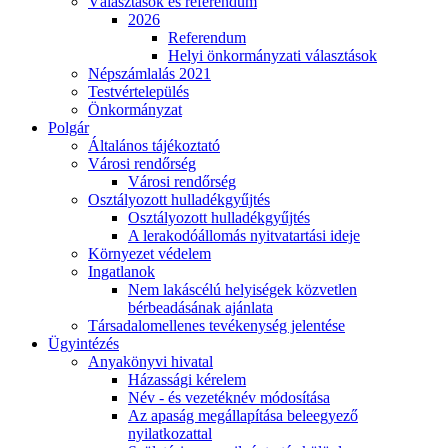
Választások és referendum
2026
Referendum
Helyi önkormányzati választások
Népszámlalás 2021
Testvértelepülés
Önkormányzat
Polgár
Általános tájékoztató
Városi rendőrség
Városi rendőrség
Osztályozott hulladékgyűjtés
Osztályozott hulladékgyűjtés
A lerakodóállomás nyitvatartási ideje
Környezet védelem
Ingatlanok
Nem lakáscélú helyiségek közvetlen
bérbeadásának ajánlata
Társadalomellenes tevékenység jelentése
Ügyintézés
Anyakönyvi hivatal
Házassági kérelem
Név - és vezetéknév módosítása
Az apaság megállapítása beleegyező
nyilatkozattal