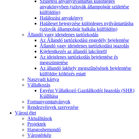
Születési anyanyilvántartás különleges
anyakönyvben (szlovák állampolgár születése
külföldön)
Halálozási anyakönyv
Haláleset bejegyzése különleges nyilvántartásba
(szlovák állampolgár halkála külföldön)
Állandó vagy ideiglenes tartózkodás
Az Állandó tartózkodási engedély bejelentése
Állandó vagy ideiglenes tartózkodási igazolás
Kijelentkezés az állandó lakcímrõl
Az ideiglenes tartózkodás bejelentése és
megszüntetése
Az állandó lakhely megszűnésének bejelentése
külföldre költözés miatt
Naszvadi kártya
Vállalkozás
Egyéni Vállalkozó Gazdálkodói Igazolás (SHR)
Kiállítása
Formanyomtatványok
Rendezvények szervezése
Városi élet
Aktuálitások
Projektek
Hangosbemondó
Várostérkép