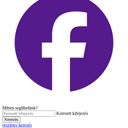
Miben segíthetünk?
Keresett kifejezés
Keresés
részletes keresés