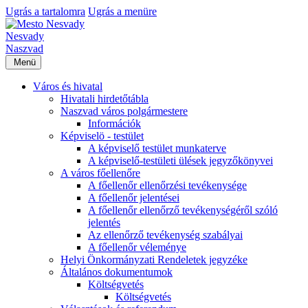
Ugrás a tartalomra
Ugrás a menüre
Nesvady
Naszvad
Menü
Város és hivatal
Hivatali hirdetőtábla
Naszvad város polgármestere
Információk
Képviselö - testület
A képviselő testület munkaterve
A képviselő-testületi ülések jegyzőkönyvei
A város főellenőre
A főellenőr ellenőrzési tevékenysége
A főellenőr jelentései
A főellenőr ellenőrző tevékenységéről szóló
jelentés
Az ellenőrző tevékenység szabályai
A főellenőr véleménye
Helyi Önkormányzati Rendeletek jegyzéke
Általános dokumentumok
Költségvetés
Költségvetés