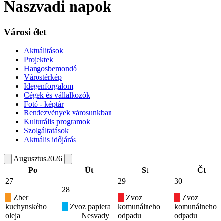
Naszvadi napok
Városi élet
Aktuálitások
Projektek
Hangosbemondó
Várostérkép
Idegenforgalom
Cégek és vállalkozók
Fotó - képtár
Rendezvények városunkban
Kulturális programok
Szolgáltatások
Aktuális időjárás
Augusztus
2026
Po
Út
St
Čt
27
29
30
28
Zber
Zvoz
Zvoz
kuchynského
Zvoz papiera
komunálneho
komunálneho
oleja
Nesvady
odpadu
odpadu