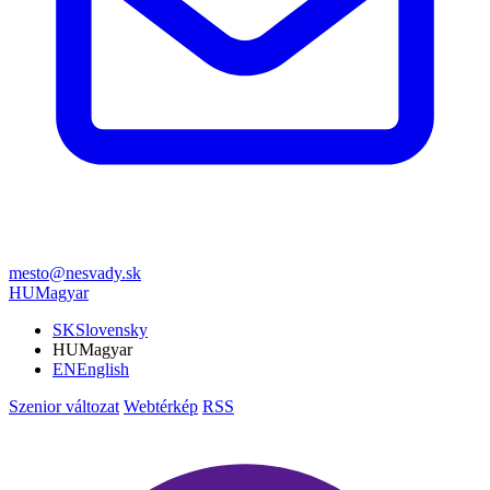
mesto@nesvady.sk
HU
Magyar
SK
Slovensky
HU
Magyar
EN
English
Szenior változat
Webtérkép
RSS