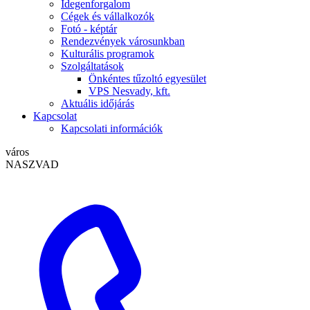
Idegenforgalom
Cégek és vállalkozók
Fotó - képtár
Rendezvények városunkban
Kulturális programok
Szolgáltatások
Önkéntes tűzoltó egyesület
VPS Nesvady, kft.
Aktuális időjárás
Kapcsolat
Kapcsolati információk
város
NASZVAD