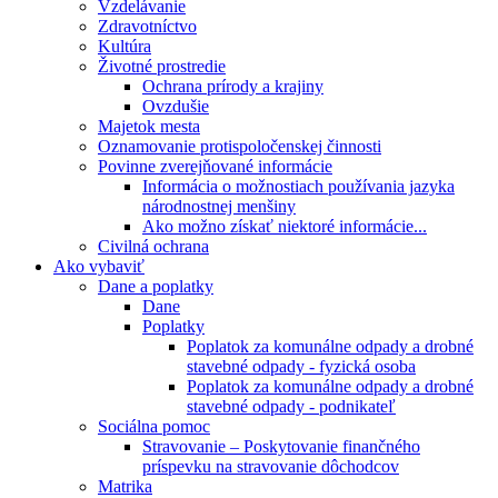
Vzdelávanie
Zdravotníctvo
Kultúra
Životné prostredie
Ochrana prírody a krajiny
Ovzdušie
Majetok mesta
Oznamovanie protispoločenskej činnosti
Povinne zverejňované informácie
Informácia o možnostiach používania jazyka
národnostnej menšiny
Ako možno získať niektoré informácie...
Civilná ochrana
Ako vybaviť
Dane a poplatky
Dane
Poplatky
Poplatok za komunálne odpady a drobné
stavebné odpady - fyzická osoba
Poplatok za komunálne odpady a drobné
stavebné odpady - podnikateľ
Sociálna pomoc
Stravovanie – Poskytovanie finančného
príspevku na stravovanie dôchodcov
Matrika