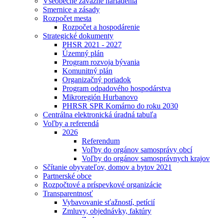
Všeobecne záväzné nariadenia
Smernice a zásady
Rozpočet mesta
Rozpočet a hospodárenie
Strategické dokumenty
PHSR 2021 - 2027
Územný plán
Program rozvoja bývania
Komunitný plán
Organizačný poriadok
Program odpadového hospodárstva
Mikroregión Hurbanovo
PHRSR SPR Komárno do roku 2030
Centrálna elektronická úradná tabuľa
Voľby a referendá
2026
Referendum
Voľby do orgánov samosprávy obcí
Voľby do orgánov samosprávnych krajov
Sčítanie obyvateľov, domov a bytov 2021
Partnerské obce
Rozpočtové a príspevkové organizácie
Transparentnosť
Vybavovanie sťažností, petícií
Zmluvy, objednávky, faktúry