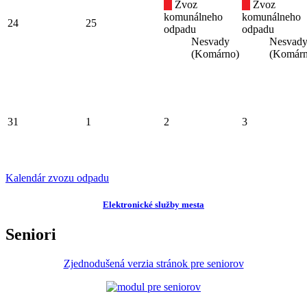
Zvoz
Zvoz
komunálneho
komunálneho
24
25
odpadu
odpadu
Nesvady
Nesvad
(Komárno)
(Komárn
31
1
2
3
Kalendár zvozu odpadu
Elektronické služby mesta
Seniori
Zjednodušená verzia stránok pre seniorov