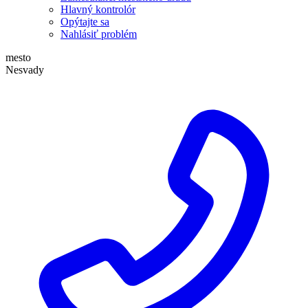
Hlavný kontrolór
Opýtajte sa
Nahlásiť problém
mesto
Nesvady