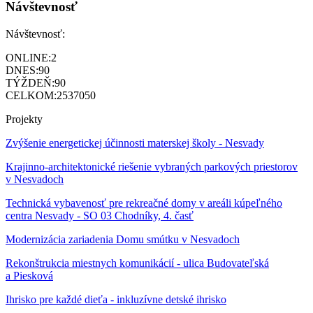
Návštevnosť
Návštevnosť:
ONLINE:
2
DNES:
90
TÝŽDEŇ:
90
CELKOM:
2537050
Projekty
Zvýšenie energetickej účinnosti materskej školy - Nesvady
Krajinno-architektonické riešenie vybraných parkových priestorov
v Nesvadoch
Technická vybavenosť pre rekreačné domy v areáli kúpeľného
centra Nesvady - SO 03 Chodníky, 4. časť
Modernizácia zariadenia Domu smútku v Nesvadoch
Rekonštrukcia miestnych komunikácií - ulica Budovateľská
a Piesková
Ihrisko pre každé dieťa - inkluzívne detské ihrisko