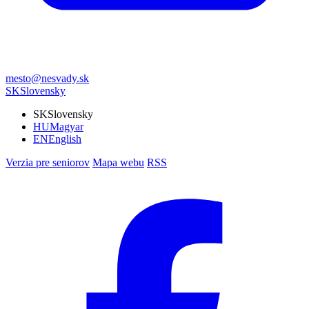
mesto@nesvady.sk
SK
Slovensky
SK
Slovensky
HU
Magyar
EN
English
Verzia pre seniorov
Mapa webu
RSS