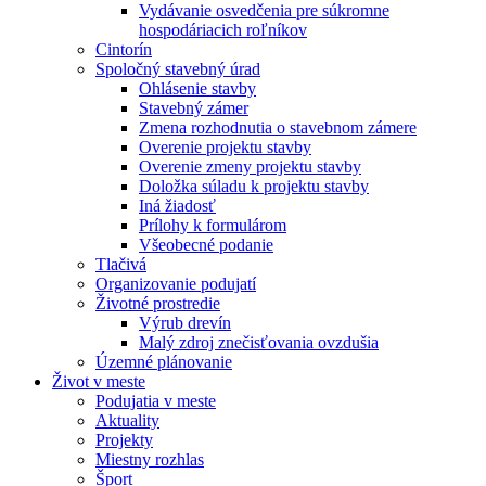
Vydávanie osvedčenia pre súkromne
hospodáriacich roľníkov
Cintorín
Spoločný stavebný úrad
Ohlásenie stavby
Stavebný zámer
Zmena rozhodnutia o stavebnom zámere
Overenie projektu stavby
Overenie zmeny projektu stavby
Doložka súladu k projektu stavby
Iná žiadosť
Prílohy k formulárom
Všeobecné podanie
Tlačivá
Organizovanie podujatí
Životné prostredie
Výrub drevín
Malý zdroj znečisťovania ovzdušia
Územné plánovanie
Život v meste
Podujatia v meste
Aktuality
Projekty
Miestny rozhlas
Šport