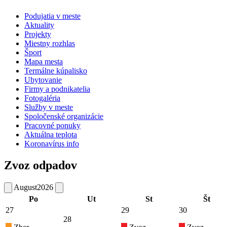
Podujatia v meste
Aktuality
Projekty
Miestny rozhlas
Šport
Mapa mesta
Termálne kúpalisko
Ubytovanie
Firmy a podnikatelia
Fotogaléria
Služby v meste
Spoločenské organizácie
Pracovné ponuky
Aktuálna teplota
Koronavírus info
Zvoz odpadov
August
2026
Po
Ut
St
Št
27
29
30
28