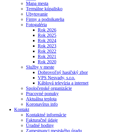
Mapa mesta
Termálne kúpalisko
Ubytovanie
Firmy a podnikatelia
Fotogaléria
Rok 2026
Rok 2025
Rok 2024
Rok 2023
Rok 2022
Rok 2021
Rok 2020
Služby v meste
Dobrovoľný hasičský zbor
VPS Nesvady, s.r.o.
Káblová televízia a internet
Spoločenské organizácie
Pracovné ponuky
Aktuálna teplota
Koronavírus info
Kontakt
Kontaktné informácie
Fakturačné údaje
Úradné hodiny
Zamestnanci mestského úradu