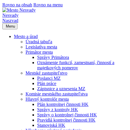
Rovno na obsah
Rovno na menu
Nesvady
Naszvad
Menu
Mesto a úrad
Úradná tabuľa
Legislatíva mesta
Primátor mesta
Správy Primátora
Oznámenie funkcií, zamestnaní, činností a
majetkových pomerov
Mestské zastupiteľstvo
Poslanci MZ
Plán práce
Zápisnice a uznesenia MZ
Komisie mestského zastupiteľstva
Hlavný kontrolór mesta
Plán kontrolnej činnosti HK
Správy z kontroly HK
Správy o kontrolnej činnosti HK
Pravidlá kontrolnej činnosti HK
Stanoviská HK