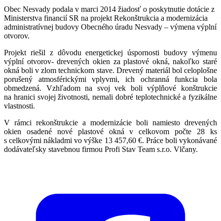
Obec Nesvady podala v marci 2014 žiadosť o poskytnutie dotácie z
Ministerstva financií SR na projekt Rekonštrukcia a modernizácia
administratívnej budovy Obecného úradu Nesvady – výmena výplní
otvorov.
Projekt riešil z dôvodu energetickej úspornosti budovy výmenu
výplní otvorov- drevených okien za plastové okná, nakoľko staré
okná boli v zlom technickom stave. Drevený materiál bol celoplošne
porušený atmosférickými vplyvmi, ich ochranná funkcia bola
obmedzená. Vzhľadom na svoj vek boli výplňové konštrukcie
na hranici svojej životnosti, nemali dobré teplotechnické a fyzikálne
vlastnosti.
V rámci rekonštrukcie a modernizácie boli namiesto drevených
okien osadené nové plastové okná v celkovom počte 28 ks
s celkovými nákladmi vo výške 13 457,60 €. Práce boli vykonávané
dodávateľsky stavebnou firmou Profi Stav Team s.r.o. Vlčany.