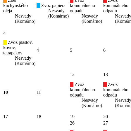
Zber
Zvoz
Zvoz
kuchynského
Zvoz papiera
komunálneho
komunálneho
oleja
Nesvady
odpadu
odpadu
Nesvady
(Komárno)
Nesvady
Nesvad
(Komárno)
(Komárno)
(Komárn
3
Zvoz plastov,
kovov,
4
5
6
tetrapakov
Nesvady
(Komárno)
12
13
Zvoz
Zvoz
komunálneho
komunálneho
10
11
odpadu
odpadu
Nesvady
Nesvad
(Komárno)
(Komárn
17
18
19
20
26
27