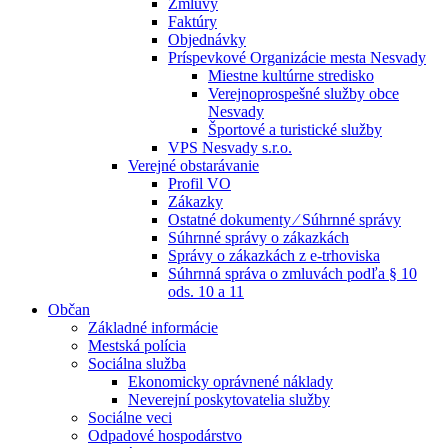
Zmluvy
Faktúry
Objednávky
Príspevkové Organizácie mesta Nesvady
Miestne kultúrne stredisko
Verejnoprospešné služby obce
Nesvady
Športové a turistické služby
VPS Nesvady s.r.o.
Verejné obstarávanie
Profil VO
Zákazky
Ostatné dokumenty ⁄ Súhrnné správy
Súhrnné správy o zákazkách
Správy o zákazkách z e-trhoviska
Súhrnná správa o zmluvách podľa § 10
ods. 10 a 11
Občan
Základné informácie
Mestská polícia
Sociálna služba
Ekonomicky oprávnené náklady
Neverejní poskytovatelia služby
Sociálne veci
Odpadové hospodárstvo