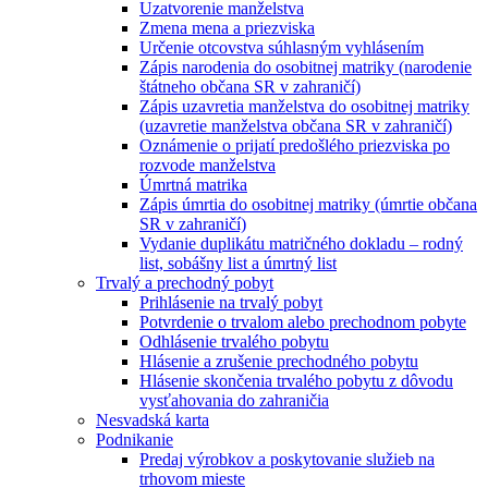
Uzatvorenie manželstva
Zmena mena a priezviska
Určenie otcovstva súhlasným vyhlásením
Zápis narodenia do osobitnej matriky (narodenie
štátneho občana SR v zahraničí)
Zápis uzavretia manželstva do osobitnej matriky
(uzavretie manželstva občana SR v zahraničí)
Oznámenie o prijatí predošlého priezviska po
rozvode manželstva
Úmrtná matrika
Zápis úmrtia do osobitnej matriky (úmrtie občana
SR v zahraničí)
Vydanie duplikátu matričného dokladu – rodný
list, sobášny list a úmrtný list
Trvalý a prechodný pobyt
Prihlásenie na trvalý pobyt
Potvrdenie o trvalom alebo prechodnom pobyte
Odhlásenie trvalého pobytu
Hlásenie a zrušenie prechodného pobytu
Hlásenie skončenia trvalého pobytu z dôvodu
vysťahovania do zahraničia
Nesvadská karta
Podnikanie
Predaj výrobkov a poskytovanie služieb na
trhovom mieste