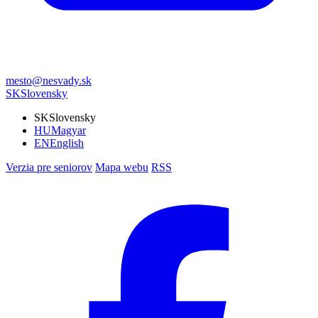
mesto@nesvady.sk
SK
Slovensky
SK
Slovensky
HU
Magyar
EN
English
Verzia pre seniorov
Mapa webu
RSS