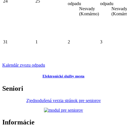
24
25
odpadu
odpadu
Nesvady
Nesvad
(Komárno)
(Komárn
31
1
2
3
Kalendár zvozu odpadu
Elektronické služby mesta
Seniori
Zjednodušená verzia stránok pre seniorov
Informácie