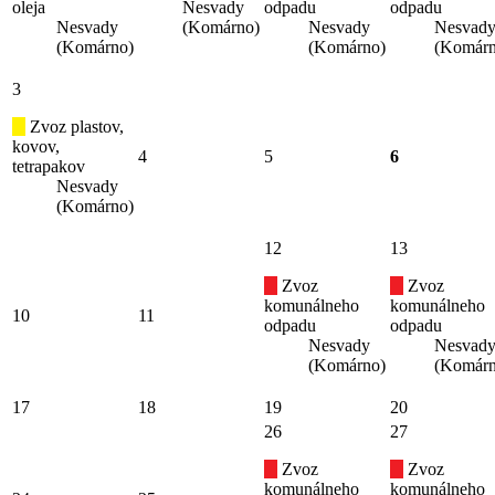
oleja
Nesvady
odpadu
odpadu
Nesvady
(Komárno)
Nesvady
Nesvad
(Komárno)
(Komárno)
(Komárn
3
Zvoz plastov,
kovov,
4
5
6
tetrapakov
Nesvady
(Komárno)
12
13
Zvoz
Zvoz
komunálneho
komunálneho
10
11
odpadu
odpadu
Nesvady
Nesvad
(Komárno)
(Komárn
17
18
19
20
26
27
Zvoz
Zvoz
komunálneho
komunálneho