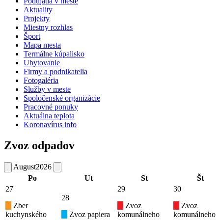
Podujatia v meste
Aktuality
Projekty
Miestny rozhlas
Šport
Mapa mesta
Termálne kúpalisko
Ubytovanie
Firmy a podnikatelia
Fotogaléria
Služby v meste
Spoločenské organizácie
Pracovné ponuky
Aktuálna teplota
Koronavírus info
Zvoz odpadov
August
2026
Po
Ut
St
Št
27
29
30
28
Zber
Zvoz
Zvoz
kuchynského
Zvoz papiera
komunálneho
komunálneho