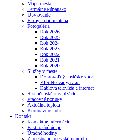
Mapa mesta
Termálne kúpalisko
Ubytovanie
Firmy a podnikatelia
Fotogaléria
Rok 2026
Rok 2025
Rok 2024
Rok 2023
Rok 2022
Rok 2021
Rok 2020
Služby v meste
Dobrovoľný hasičský zbor
VPS Nesvady, s.r.o.
Káblová televízia a internet
Spoločenské organizácie
Pracovné ponuky
Aktuálna teplota
Koronavírus info
Kontakt
Kontaktné informácie
Fakturačné údaje
Úradné hodiny
Zamestnanci mestského úradu