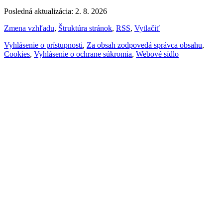
Posledná aktualizácia: 2. 8. 2026
Zmena vzhľadu
,
Štruktúra stránok
,
RSS
,
Vytlačiť
Vyhlásenie o prístupnosti
,
Za obsah zodpovedá správca obsahu
,
Cookies
,
Vyhlásenie o ochrane súkromia
,
Webové sídlo