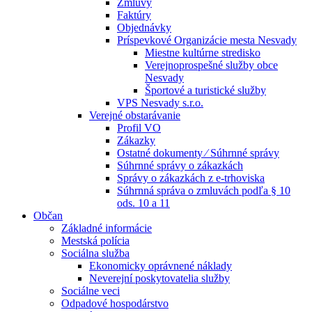
Zmluvy
Faktúry
Objednávky
Príspevkové Organizácie mesta Nesvady
Miestne kultúrne stredisko
Verejnoprospešné služby obce
Nesvady
Športové a turistické služby
VPS Nesvady s.r.o.
Verejné obstarávanie
Profil VO
Zákazky
Ostatné dokumenty ⁄ Súhrnné správy
Súhrnné správy o zákazkách
Správy o zákazkách z e-trhoviska
Súhrnná správa o zmluvách podľa § 10
ods. 10 a 11
Občan
Základné informácie
Mestská polícia
Sociálna služba
Ekonomicky oprávnené náklady
Neverejní poskytovatelia služby
Sociálne veci
Odpadové hospodárstvo