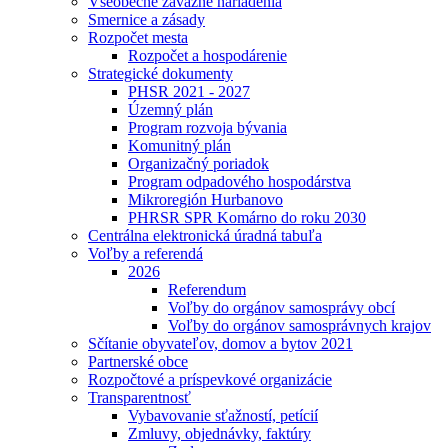
Všeobecne záväzné nariadenia
Smernice a zásady
Rozpočet mesta
Rozpočet a hospodárenie
Strategické dokumenty
PHSR 2021 - 2027
Územný plán
Program rozvoja bývania
Komunitný plán
Organizačný poriadok
Program odpadového hospodárstva
Mikroregión Hurbanovo
PHRSR SPR Komárno do roku 2030
Centrálna elektronická úradná tabuľa
Voľby a referendá
2026
Referendum
Voľby do orgánov samosprávy obcí
Voľby do orgánov samosprávnych krajov
Sčítanie obyvateľov, domov a bytov 2021
Partnerské obce
Rozpočtové a príspevkové organizácie
Transparentnosť
Vybavovanie sťažností, petícií
Zmluvy, objednávky, faktúry