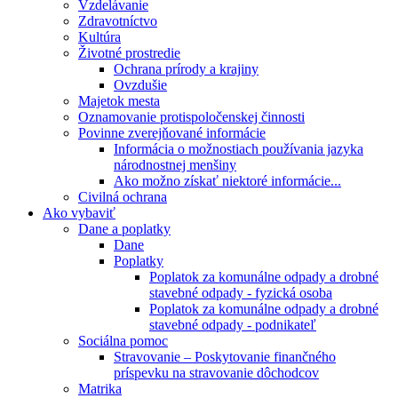
Vzdelávanie
Zdravotníctvo
Kultúra
Životné prostredie
Ochrana prírody a krajiny
Ovzdušie
Majetok mesta
Oznamovanie protispoločenskej činnosti
Povinne zverejňované informácie
Informácia o možnostiach používania jazyka
národnostnej menšiny
Ako možno získať niektoré informácie...
Civilná ochrana
Ako vybaviť
Dane a poplatky
Dane
Poplatky
Poplatok za komunálne odpady a drobné
stavebné odpady - fyzická osoba
Poplatok za komunálne odpady a drobné
stavebné odpady - podnikateľ
Sociálna pomoc
Stravovanie – Poskytovanie finančného
príspevku na stravovanie dôchodcov
Matrika