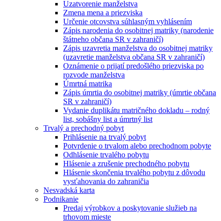
Uzatvorenie manželstva
Zmena mena a priezviska
Určenie otcovstva súhlasným vyhlásením
Zápis narodenia do osobitnej matriky (narodenie
štátneho občana SR v zahraničí)
Zápis uzavretia manželstva do osobitnej matriky
(uzavretie manželstva občana SR v zahraničí)
Oznámenie o prijatí predošlého priezviska po
rozvode manželstva
Úmrtná matrika
Zápis úmrtia do osobitnej matriky (úmrtie občana
SR v zahraničí)
Vydanie duplikátu matričného dokladu – rodný
list, sobášny list a úmrtný list
Trvalý a prechodný pobyt
Prihlásenie na trvalý pobyt
Potvrdenie o trvalom alebo prechodnom pobyte
Odhlásenie trvalého pobytu
Hlásenie a zrušenie prechodného pobytu
Hlásenie skončenia trvalého pobytu z dôvodu
vysťahovania do zahraničia
Nesvadská karta
Podnikanie
Predaj výrobkov a poskytovanie služieb na
trhovom mieste