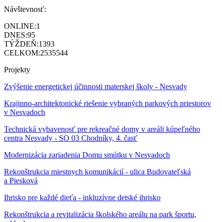
Návštevnosť:
ONLINE:
1
DNES:
95
TÝŽDEŇ:
1393
CELKOM:
2535544
Projekty
Zvýšenie energetickej účinnosti materskej školy - Nesvady
Krajinno-architektonické riešenie vybraných parkových priestorov
v Nesvadoch
Technická vybavenosť pre rekreačné domy v areáli kúpeľného
centra Nesvady - SO 03 Chodníky, 4. časť
Modernizácia zariadenia Domu smútku v Nesvadoch
Rekonštrukcia miestnych komunikácií - ulica Budovateľská
a Piesková
Ihrisko pre každé dieťa - inkluzívne detské ihrisko
Rekonštrukcia a revitalizácia školského areálu na park športu,