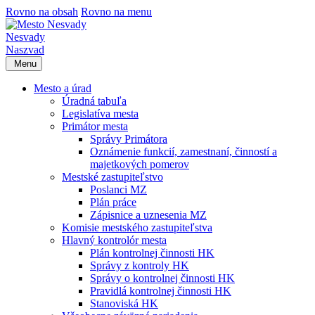
Rovno na obsah
Rovno na menu
Nesvady
Naszvad
Menu
Mesto a úrad
Úradná tabuľa
Legislatíva mesta
Primátor mesta
Správy Primátora
Oznámenie funkcií, zamestnaní, činností a
majetkových pomerov
Mestské zastupiteľstvo
Poslanci MZ
Plán práce
Zápisnice a uznesenia MZ
Komisie mestského zastupiteľstva
Hlavný kontrolór mesta
Plán kontrolnej činnosti HK
Správy z kontroly HK
Správy o kontrolnej činnosti HK
Pravidlá kontrolnej činnosti HK
Stanoviská HK