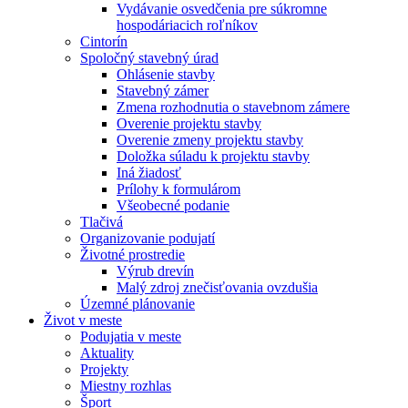
Vydávanie osvedčenia pre súkromne
hospodáriacich roľníkov
Cintorín
Spoločný stavebný úrad
Ohlásenie stavby
Stavebný zámer
Zmena rozhodnutia o stavebnom zámere
Overenie projektu stavby
Overenie zmeny projektu stavby
Doložka súladu k projektu stavby
Iná žiadosť
Prílohy k formulárom
Všeobecné podanie
Tlačivá
Organizovanie podujatí
Životné prostredie
Výrub drevín
Malý zdroj znečisťovania ovzdušia
Územné plánovanie
Život v meste
Podujatia v meste
Aktuality
Projekty
Miestny rozhlas
Šport