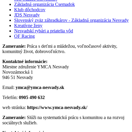
Základná organizácia Csemadok
Klub dôchodcov
JDS Nesvady
Slovenský zväz záhradkárov - Základná organizácia Nesvady
Kreatívne ženy
Nesvadskí rybári a priatelia vôd
OF Racing
Zameranie:
Práca s deťmi a mládežou, voľnočasové aktivity,
komunitný život, dobrovoľníctvo.
Kontaktné informácie:
Miestne združenie YMCA Nesvady
Novozámocká 1
946 51 Nesvady
Email:
ymca@ymca-nesvady.sk
Telefón:
0905 490 632
web stránka:
https://www.ymca-nesvady.sk/
Zameranie:
Slúži na systematickú prácu s komunitou a na rozvoj
sociálnych služieb.