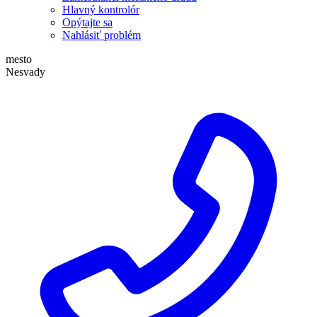
Hlavný kontrolór
Opýtajte sa
Nahlásiť problém
mesto
Nesvady