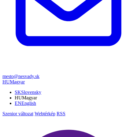
mesto@nesvady.sk
HU
Magyar
SK
Slovensky
HU
Magyar
EN
English
Szenior változat
Webtérkép
RSS