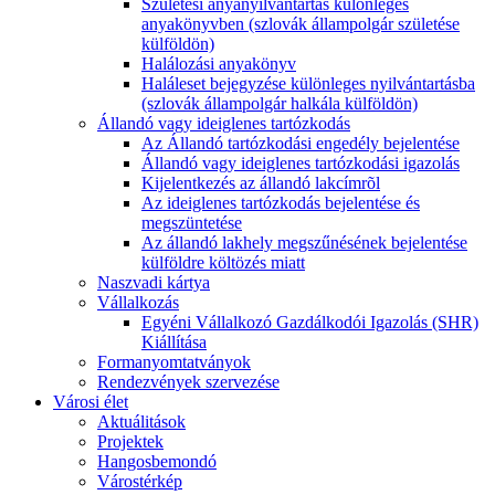
Születési anyanyilvántartás különleges
anyakönyvben (szlovák állampolgár születése
külföldön)
Halálozási anyakönyv
Haláleset bejegyzése különleges nyilvántartásba
(szlovák állampolgár halkála külföldön)
Állandó vagy ideiglenes tartózkodás
Az Állandó tartózkodási engedély bejelentése
Állandó vagy ideiglenes tartózkodási igazolás
Kijelentkezés az állandó lakcímrõl
Az ideiglenes tartózkodás bejelentése és
megszüntetése
Az állandó lakhely megszűnésének bejelentése
külföldre költözés miatt
Naszvadi kártya
Vállalkozás
Egyéni Vállalkozó Gazdálkodói Igazolás (SHR)
Kiállítása
Formanyomtatványok
Rendezvények szervezése
Városi élet
Aktuálitások
Projektek
Hangosbemondó
Várostérkép