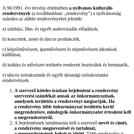
A 96/1991. évi törvény értelmében
a nyilvános kulturális
rendezvények
(a továbbiakban: „rendezvény”) a nyilvánosság
számára az alábbi rendezvényeket jelentik:
a) színházi, film- és egyéb audiovizuális előadások,
b) koncertek, zenei és táncos produkciók,
c) képzőművészeti, iparművészeti és népművészeti alkotások
kiállításai,
d) kultúra és művészet területén rendezett fesztiválok és bemutatók,
e) táncos szórakoztatás és egyéb társasági szórakoztatási
rendezvények.
A szervező köteles írásban bejelenteni a rendezvény
szervezési szándékát annak az önkormányzatnak,
amelynek területén a rendezvényt megtartják. Ha
a rendezvény több önkormányzat területén kerül
megrendezésre, mindegyik önkormányzatot értesíteni kell
a megrendezéséről.
A bejelentésnek tartalmaznia kell a szervező
nevét és címét,
a rendezvény megnevezését és tartalmát,
a megrendezésének helyét és idejét.
Több rendezvény is