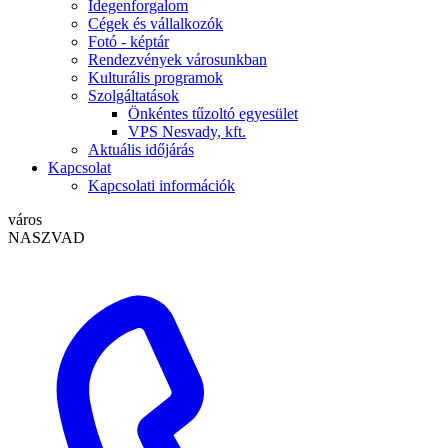
Idegenforgalom
Cégek és vállalkozók
Fotó - képtár
Rendezvények városunkban
Kulturális programok
Szolgáltatások
Önkéntes tűzoltó egyesület
VPS Nesvady, kft.
Aktuális időjárás
Kapcsolat
Kapcsolati információk
város
NASZVAD