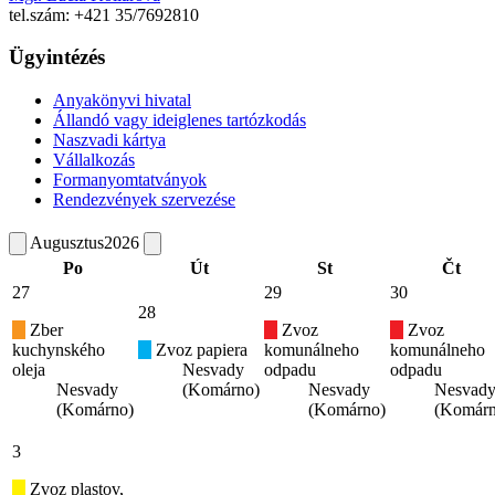
tel.szám: +421 35/7692810
Ügyintézés
Anyakönyvi hivatal
Állandó vagy ideiglenes tartózkodás
Naszvadi kártya
Vállalkozás
Formanyomtatványok
Rendezvények szervezése
Augusztus
2026
Po
Út
St
Čt
27
29
30
28
Zber
Zvoz
Zvoz
kuchynského
Zvoz papiera
komunálneho
komunálneho
oleja
Nesvady
odpadu
odpadu
Nesvady
(Komárno)
Nesvady
Nesvad
(Komárno)
(Komárno)
(Komárn
3
Zvoz plastov,