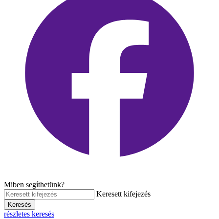
Miben segíthetünk?
Keresett kifejezés
Keresés
részletes keresés