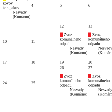
kovov,
4
5
6
tetrapakov
Nesvady
(Komárno)
12
13
Zvoz
Zvoz
komunálneho
komunálneho
10
11
odpadu
odpadu
Nesvady
Nesvad
(Komárno)
(Komárn
17
18
19
20
26
27
Zvoz
Zvoz
komunálneho
komunálneho
24
25
odpadu
odpadu
Nesvady
Nesvad
(Komárno)
(Komárn