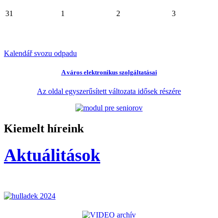
31
1
2
3
Kalendář svozu odpadu
A város elektronikus szolgáltatásai
Az oldal egyszerűsített változata idősek részére
Kiemelt híreink
Aktuálitások