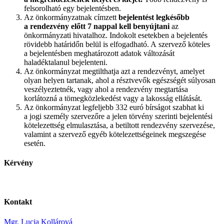
felsorolható egy bejelentésben.
Az önkormányzatnak címzett
bejelentést legkésőbb
a rendezvény előtt 7 nappal kell benyújtani
az
önkormányzati hivatalhoz. Indokolt esetekben a bejelentés
rövidebb határidőn belül is elfogadható. A szervező köteles
a bejelentésben meghatározott adatok változását
haladéktalanul bejelenteni.
Az önkormányzat megtilthatja azt a rendezvényt, amelyet
olyan helyen tartanak, ahol a résztvevők egészségét súlyosan
veszélyeztetnék, vagy ahol a rendezvény megtartása
korlátozná a tömegközlekedést vagy a lakosság ellátását.
Az önkormányzat legfeljebb 332 euró bírságot szabhat ki
a jogi személy szervezőre a jelen törvény szerinti bejelentési
kötelezettség elmulasztása, a betiltott rendezvény szervezése,
valamint a szervező egyéb kötelezettségeinek megszegése
esetén.
Kérvény
Kontakt
Mgr. Lucia Kollárová