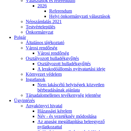
Választások és referendum
2026
Referendum
Helyi önkormányzati választások
Népszámlalás 2021
Testvértelepülés
Önkormányzat
Polgár
Általános tájékoztató
Városi rendőrség
Városi rendőrség
Osztályozott hulladékgyűjtés
Osztályozott hulladékgyűjtés
A lerakodóállomás nyitvatartási ideje
Környezet védelem
Ingatlanok
Nem lakáscélú helyiségek közvetlen
bérbeadásának ajánlata
Társadalomellenes tevékenység jelentése
Ügyintézés
Anyakönyvi hivatal
Házassági kérelem
Név - és vezetéknév módosítása
Az apaság megállapítása beleegyező
nyilatkozattal