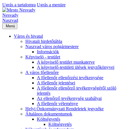
Ugrás a tartalomra
Ugrás a menüre
Nesvady
Naszvad
Menü
Város és hivatal
Hivatali hirdetőtábla
Naszvad város polgármestere
Információk
Képviselö - testület
A képviselő testület munkaterve
A képviselő-testületi ülések jegyzőkönyvei
A város főellenőre
A főellenőr ellenőrzési tevékenysége
A főellenőr jelentései
A főellenőr ellenőrző tevékenységéről szóló
jelentés
Az ellenőrző tevékenység szabályai
A főellenőr véleménye
Helyi Önkormányzati Rendeletek jegyzéke
Általános dokumentumok
Költségvetés
Költségvetés