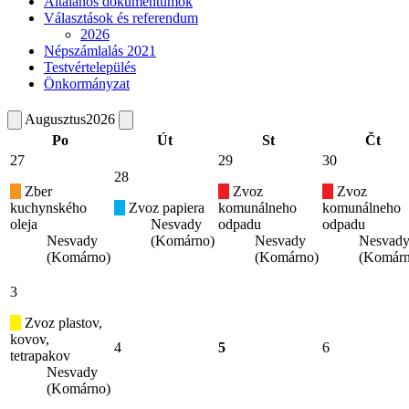
Általános dokumentumok
Választások és referendum
2026
Népszámlalás 2021
Testvértelepülés
Önkormányzat
Augusztus
2026
Po
Út
St
Čt
27
29
30
28
Zber
Zvoz
Zvoz
kuchynského
Zvoz papiera
komunálneho
komunálneho
oleja
Nesvady
odpadu
odpadu
Nesvady
(Komárno)
Nesvady
Nesvad
(Komárno)
(Komárno)
(Komárn
3
Zvoz plastov,
kovov,
4
5
6
tetrapakov
Nesvady
(Komárno)