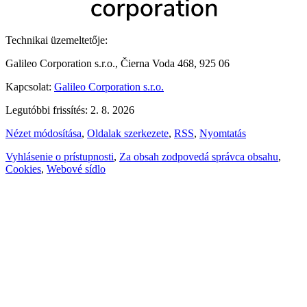
Technikai üzemeltetője:
Galileo Corporation s.r.o., Čierna Voda 468, 925 06
Kapcsolat:
Galileo Corporation s.r.o.
Legutóbbi frissítés: 2. 8. 2026
Nézet módosítása
,
Oldalak szerkezete
,
RSS
,
Nyomtatás
Vyhlásenie o prístupnosti
,
Za obsah zodpovedá správca obsahu
,
Cookies
,
Webové sídlo