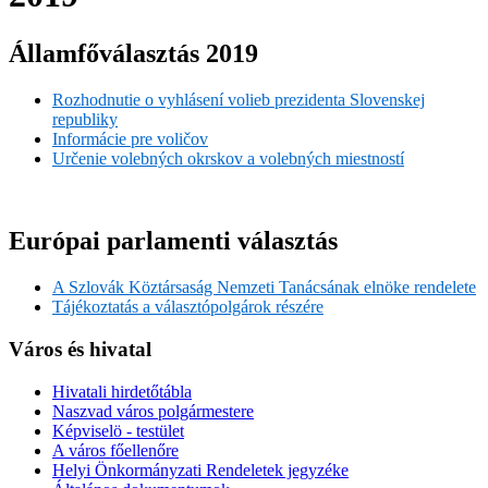
Államfőválasztás 2019
Rozhodnutie o vyhlásení volieb prezidenta Slovenskej
republiky
Informácie pre voličov
Určenie volebných okrskov a volebných miestností
Európai parlamenti választás
A Szlovák Köztársaság Nemzeti Tanácsának elnöke rendelete
Tájékoztatás a választópolgárok részére
Város és hivatal
Hivatali hirdetőtábla
Naszvad város polgármestere
Képviselö - testület
A város főellenőre
Helyi Önkormányzati Rendeletek jegyzéke