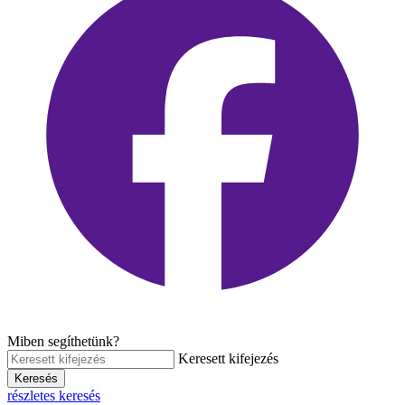
Miben segíthetünk?
Keresett kifejezés
Keresés
részletes keresés