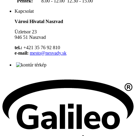
Péntek:
8.00 - 12.00 12.30 - 15.00
Kapcsolat
Városi Hivatal Naszvad
Üzletsor 23
946 51 Naszvad
tel.:
+421 35 76 92 810
e-mail:
mesto@nesvady.sk