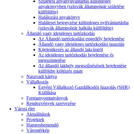
Születési anyanyilvántartás különleges
anyakönyvben (szlovák állampolgár születése
külföldön)
Halálozási anyakönyv
Haláleset bejegyzése különleges nyilvántartásba
(szlovák állampolgár halkála külföldön)
Állandó vagy ideiglenes tartózkodás
Az Állandó tartózkodási engedély bejelentése
Állandó vagy ideiglenes tartózkodási igazolás
Kijelentkezés az állandó lakcímrõl
Az ideiglenes tartózkodás bejelentése és
megszüntetése
Az állandó lakhely megszűnésének bejelentése
külföldre költözés miatt
Naszvadi kártya
Vállalkozás
Egyéni Vállalkozó Gazdálkodói Igazolás (SHR)
Kiállítása
Formanyomtatványok
Rendezvények szervezése
Városi élet
Aktuálitások
Projektek
Hangosbemondó
Várostérkép