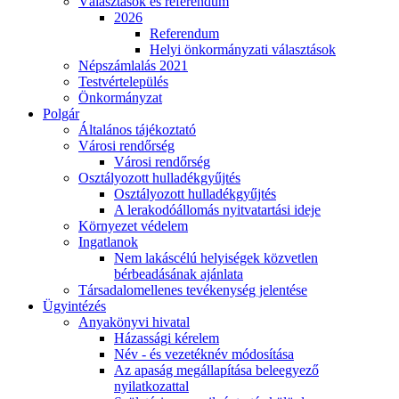
Választások és referendum
2026
Referendum
Helyi önkormányzati választások
Népszámlalás 2021
Testvértelepülés
Önkormányzat
Polgár
Általános tájékoztató
Városi rendőrség
Városi rendőrség
Osztályozott hulladékgyűjtés
Osztályozott hulladékgyűjtés
A lerakodóállomás nyitvatartási ideje
Környezet védelem
Ingatlanok
Nem lakáscélú helyiségek közvetlen
bérbeadásának ajánlata
Társadalomellenes tevékenység jelentése
Ügyintézés
Anyakönyvi hivatal
Házassági kérelem
Név - és vezetéknév módosítása
Az apaság megállapítása beleegyező
nyilatkozattal