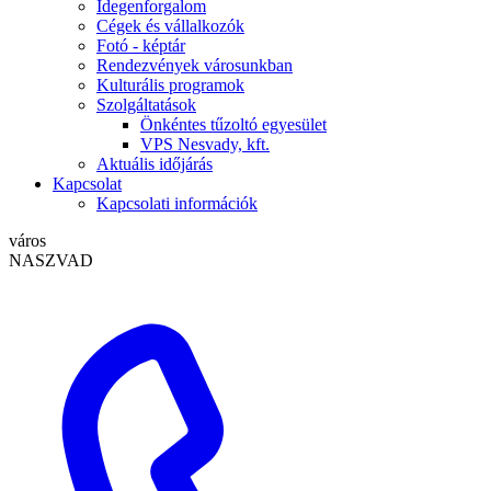
Idegenforgalom
Cégek és vállalkozók
Fotó - képtár
Rendezvények városunkban
Kulturális programok
Szolgáltatások
Önkéntes tűzoltó egyesület
VPS Nesvady, kft.
Aktuális időjárás
Kapcsolat
Kapcsolati információk
város
NASZVAD