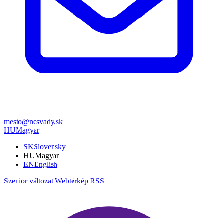
mesto@nesvady.sk
HU
Magyar
SK
Slovensky
HU
Magyar
EN
English
Szenior változat
Webtérkép
RSS