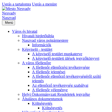
Ugrás a tartalomra
Ugrás a menüre
Nesvady
Naszvad
Menü
Város és hivatal
Hivatali hirdetőtábla
Naszvad város polgármestere
Információk
Képviselö - testület
A képviselő testület munkaterve
A képviselő-testületi ülések jegyzőkönyvei
A város főellenőre
A főellenőr ellenőrzési tevékenysége
A főellenőr jelentései
A főellenőr ellenőrző tevékenységéről szóló
jelentés
Az ellenőrző tevékenység szabályai
A főellenőr véleménye
Helyi Önkormányzati Rendeletek jegyzéke
Általános dokumentumok
Költségvetés
Költségvetés