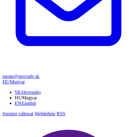
mesto@nesvady.sk
HU
Magyar
SK
Slovensky
HU
Magyar
EN
English
Szenior változat
Webtérkép
RSS