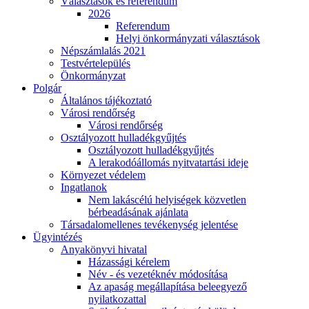
Választások és referendum
2026
Referendum
Helyi önkormányzati választások
Népszámlalás 2021
Testvértelepülés
Önkormányzat
Polgár
Általános tájékoztató
Városi rendőrség
Városi rendőrség
Osztályozott hulladékgyűjtés
Osztályozott hulladékgyűjtés
A lerakodóállomás nyitvatartási ideje
Környezet védelem
Ingatlanok
Nem lakáscélú helyiségek közvetlen
bérbeadásának ajánlata
Társadalomellenes tevékenység jelentése
Ügyintézés
Anyakönyvi hivatal
Házassági kérelem
Név - és vezetéknév módosítása
Az apaság megállapítása beleegyező
nyilatkozattal