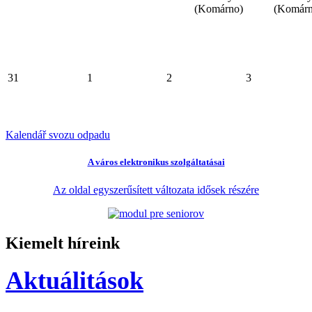
(Komárno)
(Komárn
31
1
2
3
Kalendář svozu odpadu
A város elektronikus szolgáltatásai
Az oldal egyszerűsített változata idősek részére
Kiemelt híreink
Aktuálitások