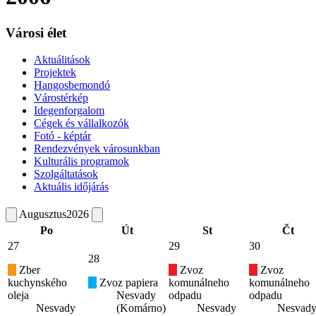
Városi élet
Aktuálitások
Projektek
Hangosbemondó
Várostérkép
Idegenforgalom
Cégek és vállalkozók
Fotó - képtár
Rendezvények városunkban
Kulturális programok
Szolgáltatások
Aktuális időjárás
Augusztus
2026
Po
Út
St
Čt
27
29
30
28
Zber
Zvoz
Zvoz
kuchynského
Zvoz papiera
komunálneho
komunálneho
oleja
Nesvady
odpadu
odpadu
Nesvady
(Komárno)
Nesvady
Nesvad