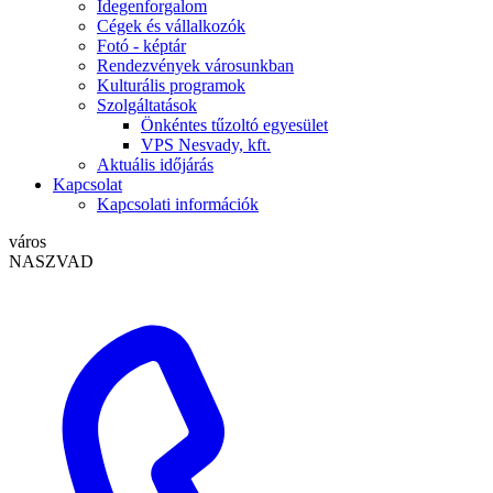
Idegenforgalom
Cégek és vállalkozók
Fotó - képtár
Rendezvények városunkban
Kulturális programok
Szolgáltatások
Önkéntes tűzoltó egyesület
VPS Nesvady, kft.
Aktuális időjárás
Kapcsolat
Kapcsolati információk
város
NASZVAD