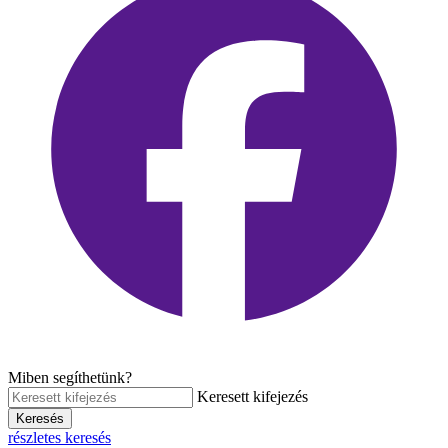
Miben segíthetünk?
Keresett kifejezés
Keresés
részletes keresés