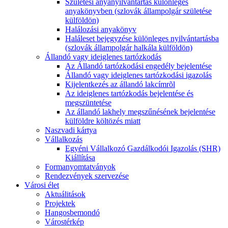
Születési anyanyilvántartás különleges
anyakönyvben (szlovák állampolgár születése
külföldön)
Halálozási anyakönyv
Haláleset bejegyzése különleges nyilvántartásba
(szlovák állampolgár halkála külföldön)
Állandó vagy ideiglenes tartózkodás
Az Állandó tartózkodási engedély bejelentése
Állandó vagy ideiglenes tartózkodási igazolás
Kijelentkezés az állandó lakcímrõl
Az ideiglenes tartózkodás bejelentése és
megszüntetése
Az állandó lakhely megszűnésének bejelentése
külföldre költözés miatt
Naszvadi kártya
Vállalkozás
Egyéni Vállalkozó Gazdálkodói Igazolás (SHR)
Kiállítása
Formanyomtatványok
Rendezvények szervezése
Városi élet
Aktuálitások
Projektek
Hangosbemondó
Várostérkép