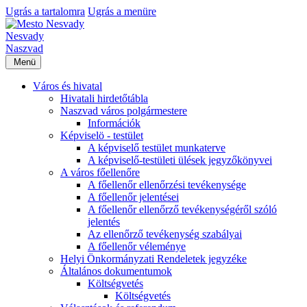
Ugrás a tartalomra
Ugrás a menüre
Nesvady
Naszvad
Menü
Város és hivatal
Hivatali hirdetőtábla
Naszvad város polgármestere
Információk
Képviselö - testület
A képviselő testület munkaterve
A képviselő-testületi ülések jegyzőkönyvei
A város főellenőre
A főellenőr ellenőrzési tevékenysége
A főellenőr jelentései
A főellenőr ellenőrző tevékenységéről szóló
jelentés
Az ellenőrző tevékenység szabályai
A főellenőr véleménye
Helyi Önkormányzati Rendeletek jegyzéke
Általános dokumentumok
Költségvetés
Költségvetés