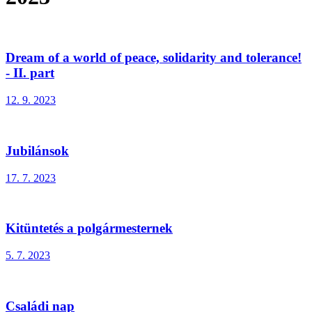
Dream of a world of peace, solidarity and tolerance!
- II. part
12. 9. 2023
Jubilánsok
17. 7. 2023
Kitüntetés a polgármesternek
5. 7. 2023
Családi nap