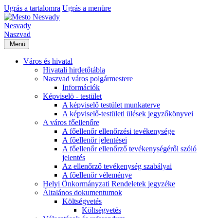
Ugrás a tartalomra
Ugrás a menüre
Nesvady
Naszvad
Menü
Város és hivatal
Hivatali hirdetőtábla
Naszvad város polgármestere
Információk
Képviselö - testület
A képviselő testület munkaterve
A képviselő-testületi ülések jegyzőkönyvei
A város főellenőre
A főellenőr ellenőrzési tevékenysége
A főellenőr jelentései
A főellenőr ellenőrző tevékenységéről szóló
jelentés
Az ellenőrző tevékenység szabályai
A főellenőr véleménye
Helyi Önkormányzati Rendeletek jegyzéke
Általános dokumentumok
Költségvetés
Költségvetés