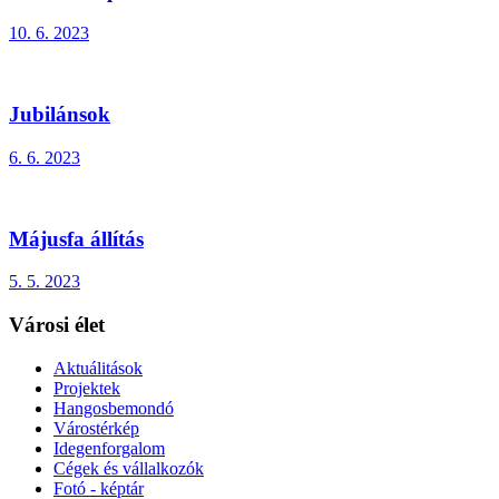
10. 6. 2023
Jubilánsok
6. 6. 2023
Májusfa állítás
5. 5. 2023
Városi élet
Aktuálitások
Projektek
Hangosbemondó
Várostérkép
Idegenforgalom
Cégek és vállalkozók
Fotó - képtár