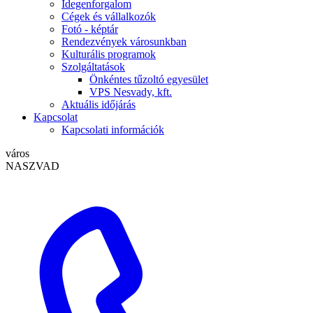
Idegenforgalom
Cégek és vállalkozók
Fotó - képtár
Rendezvények városunkban
Kulturális programok
Szolgáltatások
Önkéntes tűzoltó egyesület
VPS Nesvady, kft.
Aktuális időjárás
Kapcsolat
Kapcsolati információk
város
NASZVAD