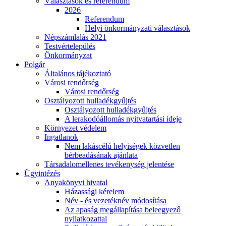
Választások és referendum
2026
Referendum
Helyi önkormányzati választások
Népszámlalás 2021
Testvértelepülés
Önkormányzat
Polgár
Általános tájékoztató
Városi rendőrség
Városi rendőrség
Osztályozott hulladékgyűjtés
Osztályozott hulladékgyűjtés
A lerakodóállomás nyitvatartási ideje
Környezet védelem
Ingatlanok
Nem lakáscélú helyiségek közvetlen
bérbeadásának ajánlata
Társadalomellenes tevékenység jelentése
Ügyintézés
Anyakönyvi hivatal
Házassági kérelem
Név - és vezetéknév módosítása
Az apaság megállapítása beleegyező
nyilatkozattal