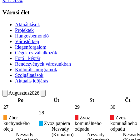
8. 1. 2024
Városi élet
Aktuálitások
Projektek
Hangosbemondó
Várostérkép
Idegenforgalom
Cégek és vállalkozók
Fotó - képtár
Rendezvények városunkban
Kulturális programok
Szolgáltatások
Aktuális időjárás
Augusztus
2026
Po
Út
St
Čt
27
29
30
28
Zber
Zvoz
Zvoz
kuchynského
Zvoz papiera
komunálneho
komunálneho
oleja
Nesvady
odpadu
odpadu
Nesvady
(Komárno)
Nesvady
Nesvad