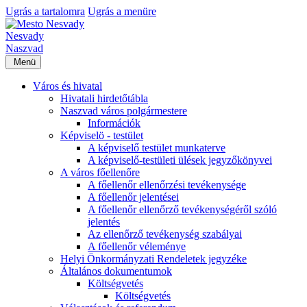
Ugrás a tartalomra
Ugrás a menüre
Nesvady
Naszvad
Menü
Város és hivatal
Hivatali hirdetőtábla
Naszvad város polgármestere
Információk
Képviselö - testület
A képviselő testület munkaterve
A képviselő-testületi ülések jegyzőkönyvei
A város főellenőre
A főellenőr ellenőrzési tevékenysége
A főellenőr jelentései
A főellenőr ellenőrző tevékenységéről szóló
jelentés
Az ellenőrző tevékenység szabályai
A főellenőr véleménye
Helyi Önkormányzati Rendeletek jegyzéke
Általános dokumentumok
Költségvetés
Költségvetés