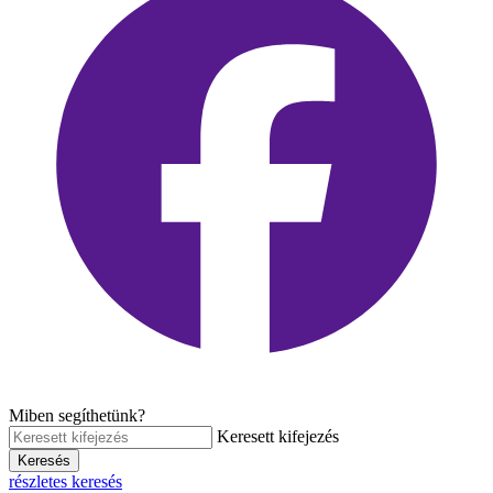
Miben segíthetünk?
Keresett kifejezés
Keresés
részletes keresés