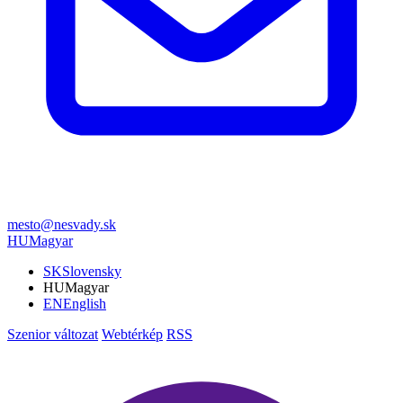
mesto@nesvady.sk
HU
Magyar
SK
Slovensky
HU
Magyar
EN
English
Szenior változat
Webtérkép
RSS