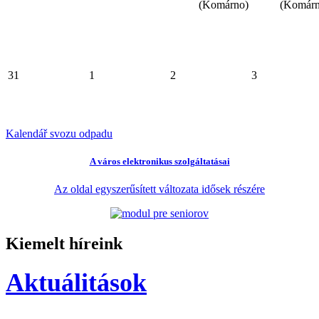
(Komárno)
(Komárn
31
1
2
3
Kalendář svozu odpadu
A város elektronikus szolgáltatásai
Az oldal egyszerűsített változata idősek részére
Kiemelt híreink
Aktuálitások