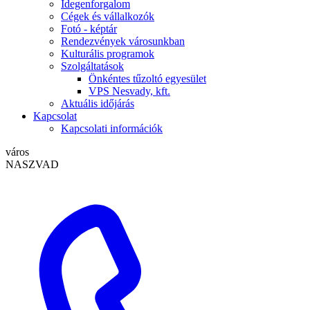
Idegenforgalom
Cégek és vállalkozók
Fotó - képtár
Rendezvények városunkban
Kulturális programok
Szolgáltatások
Önkéntes tűzoltó egyesület
VPS Nesvady, kft.
Aktuális időjárás
Kapcsolat
Kapcsolati információk
város
NASZVAD