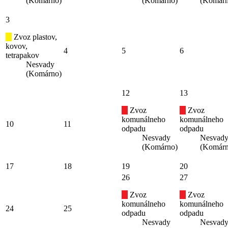
(Komárno)
(Komárno)
(Komárn
3
Zvoz plastov,
kovov,
4
5
6
tetrapakov
Nesvady
(Komárno)
12
13
Zvoz
Zvoz
komunálneho
komunálneho
10
11
odpadu
odpadu
Nesvady
Nesvad
(Komárno)
(Komárn
17
18
19
20
26
27
Zvoz
Zvoz
komunálneho
komunálneho
24
25
odpadu
odpadu
Nesvady
Nesvad