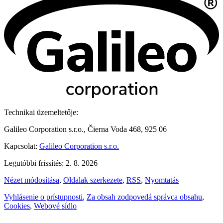
Technikai üzemeltetője:
Galileo Corporation s.r.o., Čierna Voda 468, 925 06
Kapcsolat:
Galileo Corporation s.r.o.
Legutóbbi frissítés: 2. 8. 2026
Nézet módosítása
,
Oldalak szerkezete
,
RSS
,
Nyomtatás
Vyhlásenie o prístupnosti
,
Za obsah zodpovedá správca obsahu
,
Cookies
,
Webové sídlo