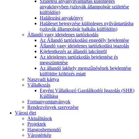
Születési anyanyilvántartás különleges
anyakönyvben (szlovák állampolgár születése
külföldön)
Halálozási anyakönyv
Haláleset bejegyzése különleges nyilvántartásba
(szlovák állampolgár halkála külföldön)
Állandó vagy ideiglenes tartózkodás
Az Állandó tartózkodási engedély bejelentése
Állandó vagy ideiglenes tartózkodási igazolás
Kijelentkezés az állandó lakcímrõl
Az ideiglenes tartózkodás bejelentése és
megszüntetése
Az állandó lakhely megszűnésének bejelentése
külföldre költözés miatt
Naszvadi kártya
Vállalkozás
Egyéni Vállalkozó Gazdálkodói Igazolás (SHR)
Kiállítása
Formanyomtatványok
Rendezvények szervezése
Városi élet
Aktuálitások
Projektek
Hangosbemondó
Várostérkép