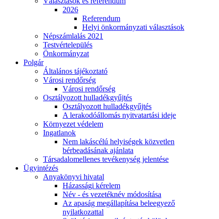
Választások és referendum
2026
Referendum
Helyi önkormányzati választások
Népszámlalás 2021
Testvértelepülés
Önkormányzat
Polgár
Általános tájékoztató
Városi rendőrség
Városi rendőrség
Osztályozott hulladékgyűjtés
Osztályozott hulladékgyűjtés
A lerakodóállomás nyitvatartási ideje
Környezet védelem
Ingatlanok
Nem lakáscélú helyiségek közvetlen
bérbeadásának ajánlata
Társadalomellenes tevékenység jelentése
Ügyintézés
Anyakönyvi hivatal
Házassági kérelem
Név - és vezetéknév módosítása
Az apaság megállapítása beleegyező
nyilatkozattal