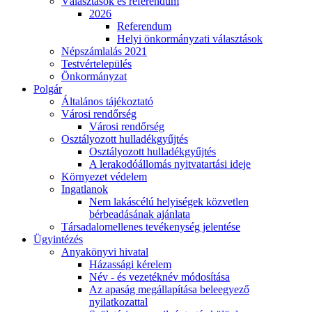
Választások és referendum
2026
Referendum
Helyi önkormányzati választások
Népszámlalás 2021
Testvértelepülés
Önkormányzat
Polgár
Általános tájékoztató
Városi rendőrség
Városi rendőrség
Osztályozott hulladékgyűjtés
Osztályozott hulladékgyűjtés
A lerakodóállomás nyitvatartási ideje
Környezet védelem
Ingatlanok
Nem lakáscélú helyiségek közvetlen
bérbeadásának ajánlata
Társadalomellenes tevékenység jelentése
Ügyintézés
Anyakönyvi hivatal
Házassági kérelem
Név - és vezetéknév módosítása
Az apaság megállapítása beleegyező
nyilatkozattal