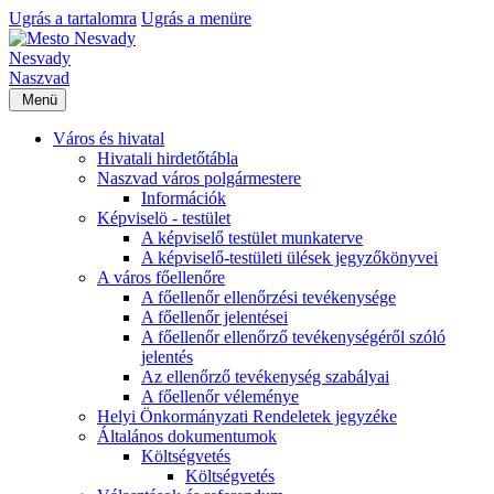
Ugrás a tartalomra
Ugrás a menüre
Nesvady
Naszvad
Menü
Város és hivatal
Hivatali hirdetőtábla
Naszvad város polgármestere
Információk
Képviselö - testület
A képviselő testület munkaterve
A képviselő-testületi ülések jegyzőkönyvei
A város főellenőre
A főellenőr ellenőrzési tevékenysége
A főellenőr jelentései
A főellenőr ellenőrző tevékenységéről szóló
jelentés
Az ellenőrző tevékenység szabályai
A főellenőr véleménye
Helyi Önkormányzati Rendeletek jegyzéke
Általános dokumentumok
Költségvetés
Költségvetés