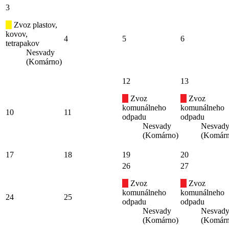
3
Zvoz plastov,
kovov,
4
5
6
tetrapakov
Nesvady
(Komárno)
12
13
Zvoz
Zvoz
komunálneho
komunálneho
10
11
odpadu
odpadu
Nesvady
Nesvad
(Komárno)
(Komárn
17
18
19
20
26
27
Zvoz
Zvoz
komunálneho
komunálneho
24
25
odpadu
odpadu
Nesvady
Nesvad
(Komárno)
(Komárn