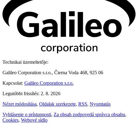
Technikai üzemeltetője:
Galileo Corporation s.r.o., Čierna Voda 468, 925 06
Kapcsolat:
Galileo Corporation s.r.o.
Legutóbbi frissítés: 2. 8. 2026
Nézet módosítása
,
Oldalak szerkezete
,
RSS
,
Nyomtatás
Vyhlásenie o prístupnosti
,
Za obsah zodpovedá správca obsahu
,
Cookies
,
Webové sídlo