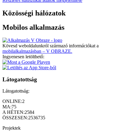
Részletes statisztikai adatok megjelenítése
Közösségi hálózatok
Mobilos alkalmazás
Kövesd weboldalunkról származó információkat a
mobilalkalmazásban – V OBRAZE.
Ingyenesen letölthető:
Látogatottság
Látogatottság:
ONLINE:
2
MA:
75
A HÉTEN:
2584
ÖSSZESEN:
2536735
Projektek