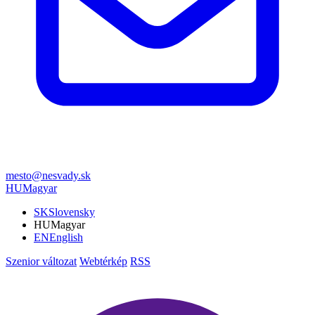
mesto@nesvady.sk
HU
Magyar
SK
Slovensky
HU
Magyar
EN
English
Szenior változat
Webtérkép
RSS