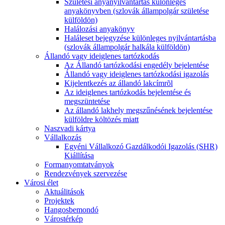
Születési anyanyilvántartás különleges
anyakönyvben (szlovák állampolgár születése
külföldön)
Halálozási anyakönyv
Haláleset bejegyzése különleges nyilvántartásba
(szlovák állampolgár halkála külföldön)
Állandó vagy ideiglenes tartózkodás
Az Állandó tartózkodási engedély bejelentése
Állandó vagy ideiglenes tartózkodási igazolás
Kijelentkezés az állandó lakcímrõl
Az ideiglenes tartózkodás bejelentése és
megszüntetése
Az állandó lakhely megszűnésének bejelentése
külföldre költözés miatt
Naszvadi kártya
Vállalkozás
Egyéni Vállalkozó Gazdálkodói Igazolás (SHR)
Kiállítása
Formanyomtatványok
Rendezvények szervezése
Városi élet
Aktuálitások
Projektek
Hangosbemondó
Várostérkép