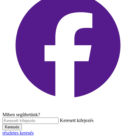
Miben segíthetünk?
Keresett kifejezés
Keresés
részletes keresés