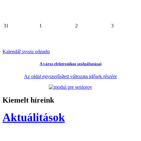
31
1
2
3
Kalendář svozu odpadu
A város elektronikus szolgáltatásai
Az oldal egyszerűsített változata idősek részére
Kiemelt híreink
Aktuálitások