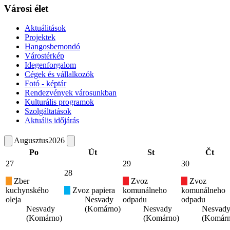
Városi élet
Aktuálitások
Projektek
Hangosbemondó
Várostérkép
Idegenforgalom
Cégek és vállalkozók
Fotó - képtár
Rendezvények városunkban
Kulturális programok
Szolgáltatások
Aktuális időjárás
Augusztus
2026
Po
Út
St
Čt
27
29
30
28
Zber
Zvoz
Zvoz
kuchynského
Zvoz papiera
komunálneho
komunálneho
oleja
Nesvady
odpadu
odpadu
Nesvady
(Komárno)
Nesvady
Nesvad
(Komárno)
(Komárno)
(Komárn