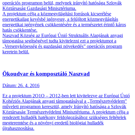
operációs programon belül, melynek irányító hatósága Szlovák
Köztársaság Gazdasági Minisztériuma.
A projektum célja a közmegvilágítási források kicserélése
energetikailag kevésbé igényesre, a felújított közmegvilágítás
energetikai igényének csökkentésére és a természetet érintő káros
hatás csökkentése.
Naszvad Község az Európai Únió Struktuális Alapjának anyagi
támogatása segítségével tudta kivitelezni ezt a projektumot a
„Versenyképesség és gazdasági növekedés” operációs program
keretein belül.
Ökoudvar és komposztáló Naszvad
Dátum:
26. 4. 2016
Ez a projektum 2O1O – 2O12-ben lett kivitelezve az Európai Únió
Kohéziós Alapjának anyagi támogatásával a „Természetvédelem”
műveleti programon keresztül, amely Irányító hatósága a Szlovák
Köztársaság Természetvédelmi Minisztériuma. A projektum célja a
rendezett hulladék hatékony feldolgozásához szükséges feltételek
megteremtése és a növényi eredetű biológiai hulladék
újrahasznosítása.