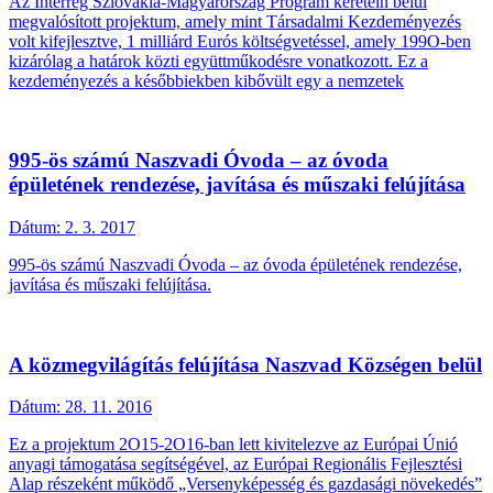
Az Interreg Szlovákia-Magyarország Program keretein belül
megvalósított projektum, amely mint Társadalmi Kezdeményezés
volt kifejlesztve, 1 milliárd Eurós költségvetéssel, amely 199O-ben
kizárólag a határok közti együttműkodésre vonatkozott. Ez a
kezdeményezés a későbbiekben kibővült egy a nemzetek
995-ös számú Naszvadi Óvoda – az óvoda
épületének rendezése, javítása és műszaki felújítása
Dátum:
2. 3. 2017
995-ös számú Naszvadi Óvoda – az óvoda épületének rendezése,
javítása és műszaki felújítása.
A közmegvilágítás felújítása Naszvad Községen belül
Dátum:
28. 11. 2016
Ez a projektum 2O15-2O16-ban lett kivitelezve az Európai Únió
anyagi támogatása segítségével, az Európai Regionális Fejlesztési
Alap részeként működő „Versenyképesség és gazdasági növekedés”