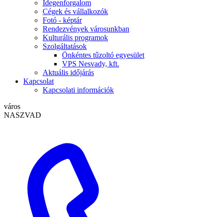
Idegenforgalom
Cégek és vállalkozók
Fotó - képtár
Rendezvények városunkban
Kulturális programok
Szolgáltatások
Önkéntes tűzoltó egyesület
VPS Nesvady, kft.
Aktuális időjárás
Kapcsolat
Kapcsolati információk
város
NASZVAD