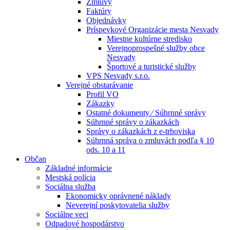
Zmluvy
Faktúry
Objednávky
Príspevkové Organizácie mesta Nesvady
Miestne kultúrne stredisko
Verejnoprospešné služby obce
Nesvady
Športové a turistické služby
VPS Nesvady s.r.o.
Verejné obstarávanie
Profil VO
Zákazky
Ostatné dokumenty ⁄ Súhrnné správy
Súhrnné správy o zákazkách
Správy o zákazkách z e-trhoviska
Súhrnná správa o zmluvách podľa § 10
ods. 10 a 11
Občan
Základné informácie
Mestská polícia
Sociálna služba
Ekonomicky oprávnené náklady
Neverejní poskytovatelia služby
Sociálne veci
Odpadové hospodárstvo