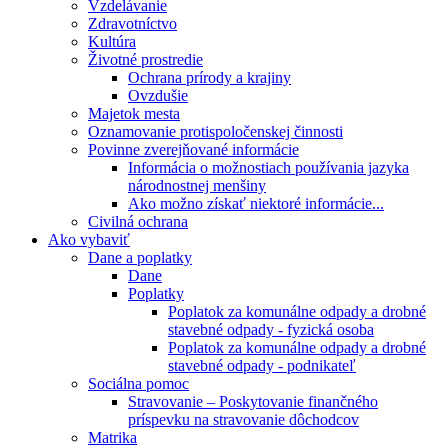
Vzdelávanie
Zdravotníctvo
Kultúra
Životné prostredie
Ochrana prírody a krajiny
Ovzdušie
Majetok mesta
Oznamovanie protispoločenskej činnosti
Povinne zverejňované informácie
Informácia o možnostiach používania jazyka
národnostnej menšiny
Ako možno získať niektoré informácie...
Civilná ochrana
Ako vybaviť
Dane a poplatky
Dane
Poplatky
Poplatok za komunálne odpady a drobné
stavebné odpady - fyzická osoba
Poplatok za komunálne odpady a drobné
stavebné odpady - podnikateľ
Sociálna pomoc
Stravovanie – Poskytovanie finančného
príspevku na stravovanie dôchodcov
Matrika