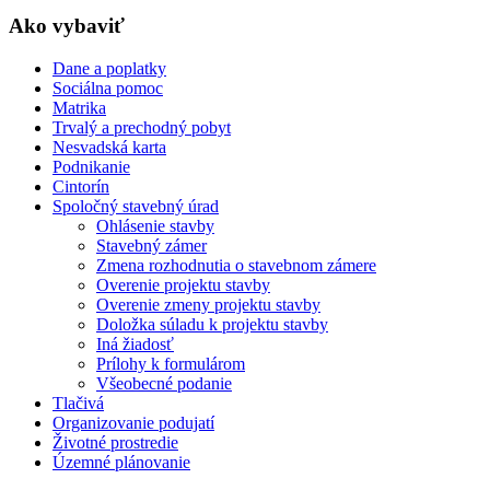
Ako vybaviť
Dane a poplatky
Sociálna pomoc
Matrika
Trvalý a prechodný pobyt
Nesvadská karta
Podnikanie
Cintorín
Spoločný stavebný úrad
Ohlásenie stavby
Stavebný zámer
Zmena rozhodnutia o stavebnom zámere
Overenie projektu stavby
Overenie zmeny projektu stavby
Doložka súladu k projektu stavby
Iná žiadosť
Prílohy k formulárom
Všeobecné podanie
Tlačivá
Organizovanie podujatí
Životné prostredie
Územné plánovanie