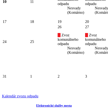
10
11
odpadu
odpadu
Nesvady
Nesvad
(Komárno)
(Komárn
17
18
19
20
26
27
Zvoz
Zvoz
komunálneho
komunálneho
24
25
odpadu
odpadu
Nesvady
Nesvad
(Komárno)
(Komárn
31
1
2
3
Kalendár zvozu odpadu
Elektronické služby mesta