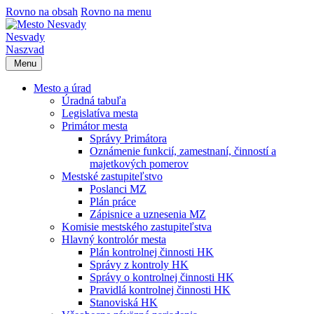
Rovno na obsah
Rovno na menu
Nesvady
Naszvad
Menu
Mesto a úrad
Úradná tabuľa
Legislatíva mesta
Primátor mesta
Správy Primátora
Oznámenie funkcií, zamestnaní, činností a
majetkových pomerov
Mestské zastupiteľstvo
Poslanci MZ
Plán práce
Zápisnice a uznesenia MZ
Komisie mestského zastupiteľstva
Hlavný kontrolór mesta
Plán kontrolnej činnosti HK
Správy z kontroly HK
Správy o kontrolnej činnosti HK
Pravidlá kontrolnej činnosti HK
Stanoviská HK