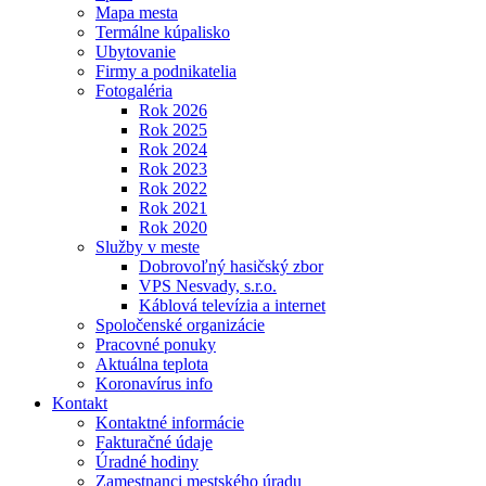
Mapa mesta
Termálne kúpalisko
Ubytovanie
Firmy a podnikatelia
Fotogaléria
Rok 2026
Rok 2025
Rok 2024
Rok 2023
Rok 2022
Rok 2021
Rok 2020
Služby v meste
Dobrovoľný hasičský zbor
VPS Nesvady, s.r.o.
Káblová televízia a internet
Spoločenské organizácie
Pracovné ponuky
Aktuálna teplota
Koronavírus info
Kontakt
Kontaktné informácie
Fakturačné údaje
Úradné hodiny
Zamestnanci mestského úradu