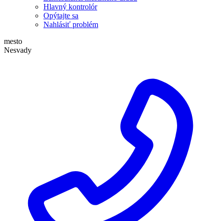
Hlavný kontrolór
Opýtajte sa
Nahlásiť problém
mesto
Nesvady