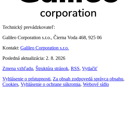
Technický prevádzkovateľ:
Galileo Corporation s.r.o., Čierna Voda 468, 925 06
Kontakt:
Galileo Corporation s.r.o.
Posledná aktualizácia: 2. 8. 2026
Zmena vzhľadu
,
Štruktúra stránok
,
RSS
,
Vytlačiť
Vyhlásenie o prístupnosti
,
Za obsah zodpovedá správca obsahu
,
Cookies
,
Vyhlásenie o ochrane súkromia
,
Webové sídlo