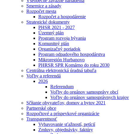
Všeobecne záväzné nariadenia
Smernice a zásady
Rozpočet mesta
Rozpočet a hospodárenie
Strategické dokumenty
PHSR 2021 - 2027
Územný plán
Program rozvoja bývania
Komunitný plán
Organizačný poriadok
Program odpadového hospodárstva
Mikroregión Hurbanovo
PHRSR SPR Komárno do roku 2030
Centrálna elektronická úradná tabuľa
Voľby a referendá
2026
Referendum
Voľby do orgánov samosprávy obcí
Voľby do orgánov samosprávnych krajov
Sčítanie obyvateľov, domov a bytov 2021
Partnerské obce
Rozpočtové a príspevkové organizácie
Transparentnosť
Vybavovanie sťažností, petícií
Zmluvy, objednávky, faktúry