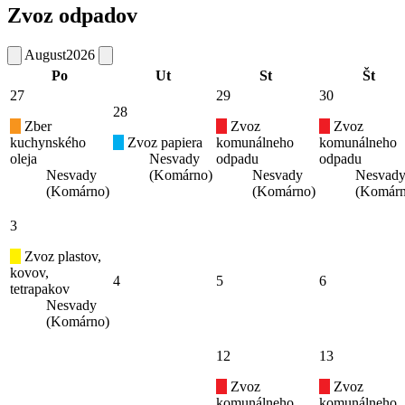
Zvoz odpadov
August
2026
Po
Ut
St
Št
27
29
30
28
Zber
Zvoz
Zvoz
kuchynského
Zvoz papiera
komunálneho
komunálneho
oleja
Nesvady
odpadu
odpadu
Nesvady
(Komárno)
Nesvady
Nesvad
(Komárno)
(Komárno)
(Komárn
3
Zvoz plastov,
kovov,
4
5
6
tetrapakov
Nesvady
(Komárno)
12
13
Zvoz
Zvoz
komunálneho
komunálneho