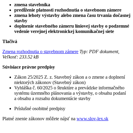
zmena stavebníka
predĺženie
platnosti rozhodnutia o stavebnom zámere
zmena lehoty výstavby alebo zmena času trvania dočasnej
stavby
doplnenie stavebného zámeru líniovej stavby o podzemné
vedenie verejnej elektronickej komunikačnej siete
Tlačivá
Zmena rozhodnutia o stavebnom zámere
Typ: PDF dokument,
Veľkosť: 233.52 kB
Súvisiace právne predpisy
Zákon 25/2025 Z. z. Stavebný zákon a o zmene a doplnení
niektorých zákonov (Stavebný zákon)
Vyhláška č. 60/2025 o štruktúre a prevádzke informačného
systému územného plánovania a výstavby, o obsahu podaní
a obsahu a rozsahu dokumentácie stavby
Príslušné osobitné predpisy
Platné znenie zákonov môžete nájsť na
www.slov-lex.sk