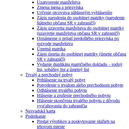
Uzatvorenie manželstva
Zmena mena a priezviska
Určenie otcovstva súhlasným vyhlásením
Zápis narodenia do osobitnej matriky (narodenie
štátneho občana SR v zahraničí)
Zápis uzavretia manželstva do osobitnej matriky
(uzavretie manželstva občana SR v zahraničí)
Oznámenie o prijatí predošlého priezviska po
rozvode manželstva
Úmrtná matrika
Zápis úmrtia do osobitnej matriky (úmrtie občana
SR v zahraničí)
Vydanie duplikátu matričného dokladu – rodný
list, sobášny list a úmrtný list
Trvalý a prechodný pobyt
Prihlásenie na trvalý pobyt
Potvrdenie o trvalom alebo prechodnom pobyte
Odhlásenie trvalého pobytu
Hlásenie a zrušenie prechodného pobytu
Hlásenie skončenia trvalého pobytu z dôvodu
vysťahovania do zahraničia
Nesvadská karta
Podnikanie
Predaj výrobkov a poskytovanie služieb na
trhovom mieste