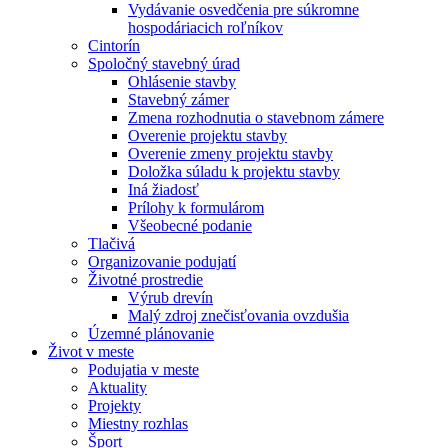
Vydávanie osvedčenia pre súkromne
hospodáriacich roľníkov
Cintorín
Spoločný stavebný úrad
Ohlásenie stavby
Stavebný zámer
Zmena rozhodnutia o stavebnom zámere
Overenie projektu stavby
Overenie zmeny projektu stavby
Doložka súladu k projektu stavby
Iná žiadosť
Prílohy k formulárom
Všeobecné podanie
Tlačivá
Organizovanie podujatí
Životné prostredie
Výrub drevín
Malý zdroj znečisťovania ovzdušia
Územné plánovanie
Život v meste
Podujatia v meste
Aktuality
Projekty
Miestny rozhlas
Šport