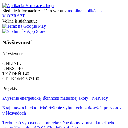
Sledujte informácie z nášho webu v
mobilnej aplikácii -
V OBRAZE.
Voľne k stiahnutiu:
Návštevnosť
Návštevnosť:
ONLINE:
1
DNES:
140
TÝŽDEŇ:
140
CELKOM:
2537100
Projekty
Zvýšenie energetickej účinnosti materskej školy - Nesvady
Krajinno-architektonické riešenie vybraných parkových priestorov
v Nesvadoch
Technická vybavenosť pre rekreačné domy v areáli kúpeľného
centra Nesvady - SO 03 Chodníky, 4. časť