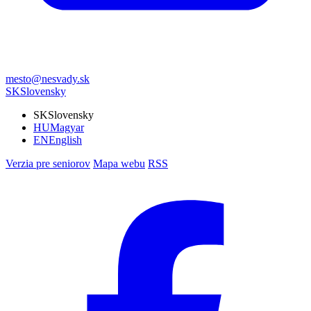
mesto@nesvady.sk
SK
Slovensky
SK
Slovensky
HU
Magyar
EN
English
Verzia pre seniorov
Mapa webu
RSS