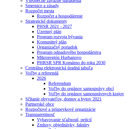
Všeobecne záväzné nariadenia
Smernice a zásady
Rozpočet mesta
Rozpočet a hospodárenie
Strategické dokumenty
PHSR 2021 - 2027
Územný plán
Program rozvoja bývania
Komunitný plán
Organizačný poriadok
Program odpadového hospodárstva
Mikroregión Hurbanovo
PHRSR SPR Komárno do roku 2030
Centrálna elektronická úradná tabuľa
Voľby a referendá
2026
Referendum
Voľby do orgánov samosprávy obcí
Voľby do orgánov samosprávnych krajov
Sčítanie obyvateľov, domov a bytov 2021
Partnerské obce
Rozpočtové a príspevkové organizácie
Transparentnosť
Vybavovanie sťažností, petícií
Zmluvy, objednávky, faktúry