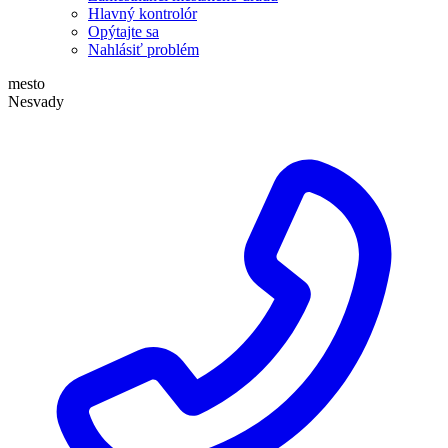
Hlavný kontrolór
Opýtajte sa
Nahlásiť problém
mesto
Nesvady