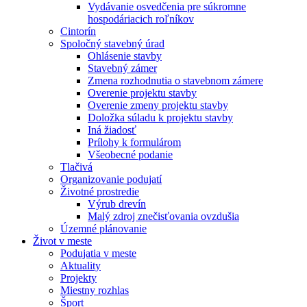
Vydávanie osvedčenia pre súkromne
hospodáriacich roľníkov
Cintorín
Spoločný stavebný úrad
Ohlásenie stavby
Stavebný zámer
Zmena rozhodnutia o stavebnom zámere
Overenie projektu stavby
Overenie zmeny projektu stavby
Doložka súladu k projektu stavby
Iná žiadosť
Prílohy k formulárom
Všeobecné podanie
Tlačivá
Organizovanie podujatí
Životné prostredie
Výrub drevín
Malý zdroj znečisťovania ovzdušia
Územné plánovanie
Život v meste
Podujatia v meste
Aktuality
Projekty
Miestny rozhlas
Šport