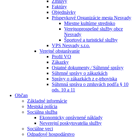
Zmluvy
Faktúry
Objednávky
Príspevkové Organizácie mesta Nesvady
Miestne kultúrne stredisko
Verejnoprospešné služby obce
Nesvady
Športové a turistické služby
VPS Nesvady s.r.o.
Verejné obstarávanie
Profil VO
Zákazky
Ostatné dokumenty ⁄ Súhrnné správy
Súhrnné správy o zákazkách
Správy o zákazkách z e-trhoviska
Súhrnná správa o zmluvách podľa § 10
ods. 10 a 11
Občan
Základné informácie
Mestská polícia
Sociálna služba
Ekonomicky oprávnené náklady
Neverejní poskytovatelia služby
Sociálne veci
Odpadové hospodárstvo