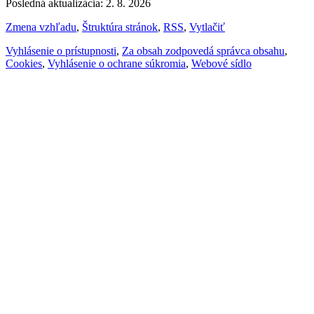
Posledná aktualizácia: 2. 8. 2026
Zmena vzhľadu
,
Štruktúra stránok
,
RSS
,
Vytlačiť
Vyhlásenie o prístupnosti
,
Za obsah zodpovedá správca obsahu
,
Cookies
,
Vyhlásenie o ochrane súkromia
,
Webové sídlo