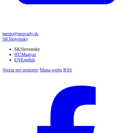
mesto@nesvady.sk
SK
Slovensky
SK
Slovensky
HU
Magyar
EN
English
Verzia pre seniorov
Mapa webu
RSS