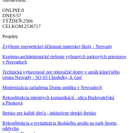
Návštevnosť:
ONLINE:
0
DNES:
57
TÝŽDEŇ:
2566
CELKOM:
2536717
Projekty
Zvýšenie energetickej účinnosti materskej školy - Nesvady
Krajinno-architektonické riešenie vybraných parkových priestorov
v Nesvadoch
Technická vybavenosť pre rekreačné domy v areáli kúpeľného
centra Nesvady - SO 03 Chodníky, 4. časť
Modernizácia zariadenia Domu smútku v Nesvadoch
Rekonštrukcia miestnych komunikácií - ulica Budovateľská
a Piesková
Ihrisko pre každé dieťa - inkluzívne detské ihrisko
Rekonštrukcia a revitalizácia školského areálu na park športu,
oddychu