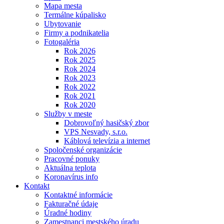
Mapa mesta
Termálne kúpalisko
Ubytovanie
Firmy a podnikatelia
Fotogaléria
Rok 2026
Rok 2025
Rok 2024
Rok 2023
Rok 2022
Rok 2021
Rok 2020
Služby v meste
Dobrovoľný hasičský zbor
VPS Nesvady, s.r.o.
Káblová televízia a internet
Spoločenské organizácie
Pracovné ponuky
Aktuálna teplota
Koronavírus info
Kontakt
Kontaktné informácie
Fakturačné údaje
Úradné hodiny
Zamestnanci mestského úradu