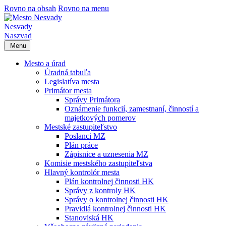
Rovno na obsah
Rovno na menu
Nesvady
Naszvad
Menu
Mesto a úrad
Úradná tabuľa
Legislatíva mesta
Primátor mesta
Správy Primátora
Oznámenie funkcií, zamestnaní, činností a
majetkových pomerov
Mestské zastupiteľstvo
Poslanci MZ
Plán práce
Zápisnice a uznesenia MZ
Komisie mestského zastupiteľstva
Hlavný kontrolór mesta
Plán kontrolnej činnosti HK
Správy z kontroly HK
Správy o kontrolnej činnosti HK
Pravidlá kontrolnej činnosti HK
Stanoviská HK