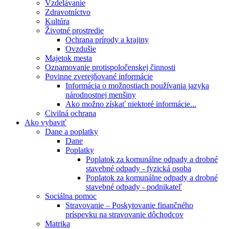
Vzdelávanie
Zdravotníctvo
Kultúra
Životné prostredie
Ochrana prírody a krajiny
Ovzdušie
Majetok mesta
Oznamovanie protispoločenskej činnosti
Povinne zverejňované informácie
Informácia o možnostiach používania jazyka
národnostnej menšiny
Ako možno získať niektoré informácie...
Civilná ochrana
Ako vybaviť
Dane a poplatky
Dane
Poplatky
Poplatok za komunálne odpady a drobné
stavebné odpady - fyzická osoba
Poplatok za komunálne odpady a drobné
stavebné odpady - podnikateľ
Sociálna pomoc
Stravovanie – Poskytovanie finančného
príspevku na stravovanie dôchodcov
Matrika