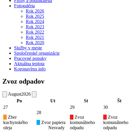
Firmy a podnikatelia
Fotogaléria
Rok 2026
Rok 2025
Rok 2024
Rok 2023
Rok 2022
Rok 2021
Rok 2020
Služby v meste
Spoločenské organizácie
Pracovné ponuky
Aktuálna teplota
Koronavírus info
Zvoz odpadov
August
2026
Po
Ut
St
Št
27
29
30
28
Zber
Zvoz
Zvoz
kuchynského
Zvoz papiera
komunálneho
komunálneho
oleja
Nesvady
odpadu
odpadu