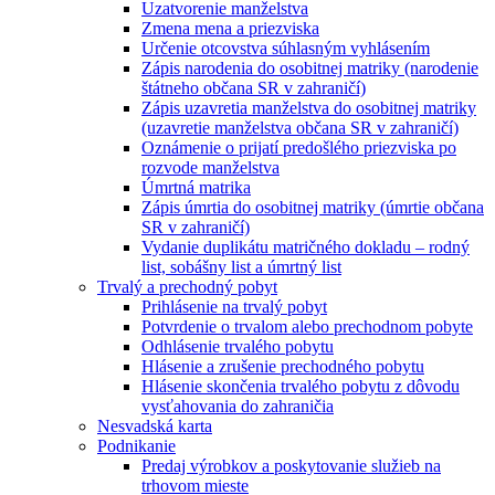
Uzatvorenie manželstva
Zmena mena a priezviska
Určenie otcovstva súhlasným vyhlásením
Zápis narodenia do osobitnej matriky (narodenie
štátneho občana SR v zahraničí)
Zápis uzavretia manželstva do osobitnej matriky
(uzavretie manželstva občana SR v zahraničí)
Oznámenie o prijatí predošlého priezviska po
rozvode manželstva
Úmrtná matrika
Zápis úmrtia do osobitnej matriky (úmrtie občana
SR v zahraničí)
Vydanie duplikátu matričného dokladu – rodný
list, sobášny list a úmrtný list
Trvalý a prechodný pobyt
Prihlásenie na trvalý pobyt
Potvrdenie o trvalom alebo prechodnom pobyte
Odhlásenie trvalého pobytu
Hlásenie a zrušenie prechodného pobytu
Hlásenie skončenia trvalého pobytu z dôvodu
vysťahovania do zahraničia
Nesvadská karta
Podnikanie
Predaj výrobkov a poskytovanie služieb na
trhovom mieste