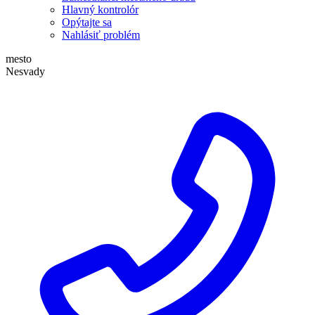
Hlavný kontrolór
Opýtajte sa
Nahlásiť problém
mesto
Nesvady