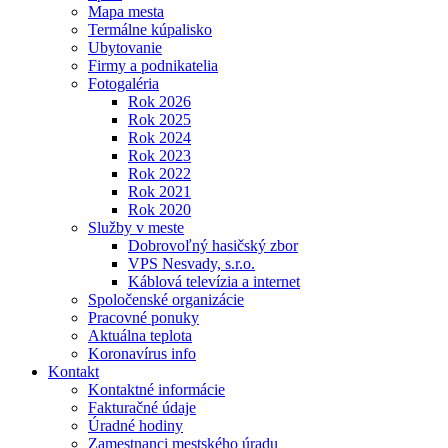
Mapa mesta
Termálne kúpalisko
Ubytovanie
Firmy a podnikatelia
Fotogaléria
Rok 2026
Rok 2025
Rok 2024
Rok 2023
Rok 2022
Rok 2021
Rok 2020
Služby v meste
Dobrovoľný hasičský zbor
VPS Nesvady, s.r.o.
Káblová televízia a internet
Spoločenské organizácie
Pracovné ponuky
Aktuálna teplota
Koronavírus info
Kontakt
Kontaktné informácie
Fakturačné údaje
Úradné hodiny
Zamestnanci mestského úradu