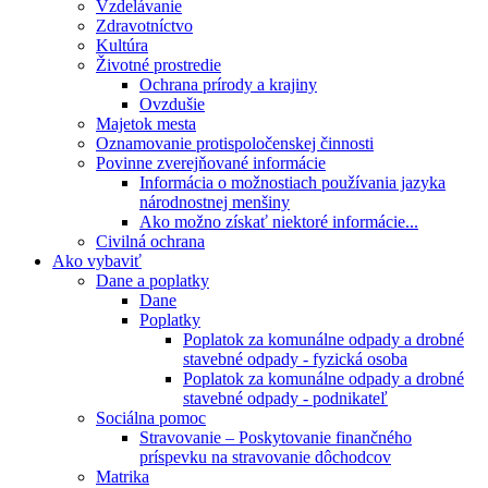
Vzdelávanie
Zdravotníctvo
Kultúra
Životné prostredie
Ochrana prírody a krajiny
Ovzdušie
Majetok mesta
Oznamovanie protispoločenskej činnosti
Povinne zverejňované informácie
Informácia o možnostiach používania jazyka
národnostnej menšiny
Ako možno získať niektoré informácie...
Civilná ochrana
Ako vybaviť
Dane a poplatky
Dane
Poplatky
Poplatok za komunálne odpady a drobné
stavebné odpady - fyzická osoba
Poplatok za komunálne odpady a drobné
stavebné odpady - podnikateľ
Sociálna pomoc
Stravovanie – Poskytovanie finančného
príspevku na stravovanie dôchodcov
Matrika