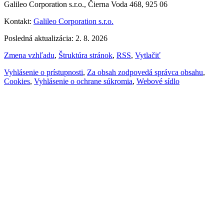
Galileo Corporation s.r.o., Čierna Voda 468, 925 06
Kontakt:
Galileo Corporation s.r.o.
Posledná aktualizácia: 2. 8. 2026
Zmena vzhľadu
,
Štruktúra stránok
,
RSS
,
Vytlačiť
Vyhlásenie o prístupnosti
,
Za obsah zodpovedá správca obsahu
,
Cookies
,
Vyhlásenie o ochrane súkromia
,
Webové sídlo