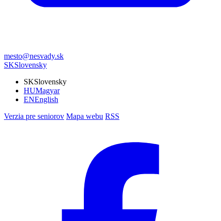
mesto@nesvady.sk
SK
Slovensky
SK
Slovensky
HU
Magyar
EN
English
Verzia pre seniorov
Mapa webu
RSS