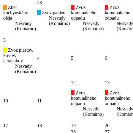
28
Zber
Zvoz
Zvoz
kuchynského
Zvoz papiera
komunálneho
komunálneho
oleja
Nesvady
odpadu
odpadu
Nesvady
(Komárno)
Nesvady
Nesvad
(Komárno)
(Komárno)
(Komárn
3
Zvoz plastov,
kovov,
4
5
6
tetrapakov
Nesvady
(Komárno)
12
13
Zvoz
Zvoz
komunálneho
komunálneho
10
11
odpadu
odpadu
Nesvady
Nesvad
(Komárno)
(Komárn
17
18
19
20
26
27