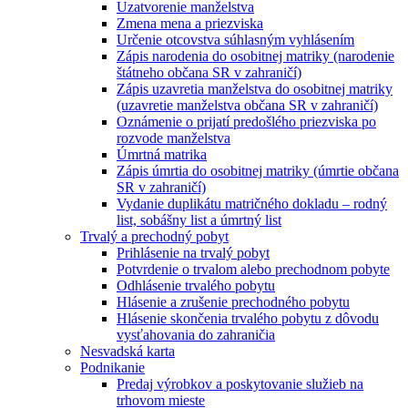
Uzatvorenie manželstva
Zmena mena a priezviska
Určenie otcovstva súhlasným vyhlásením
Zápis narodenia do osobitnej matriky (narodenie
štátneho občana SR v zahraničí)
Zápis uzavretia manželstva do osobitnej matriky
(uzavretie manželstva občana SR v zahraničí)
Oznámenie o prijatí predošlého priezviska po
rozvode manželstva
Úmrtná matrika
Zápis úmrtia do osobitnej matriky (úmrtie občana
SR v zahraničí)
Vydanie duplikátu matričného dokladu – rodný
list, sobášny list a úmrtný list
Trvalý a prechodný pobyt
Prihlásenie na trvalý pobyt
Potvrdenie o trvalom alebo prechodnom pobyte
Odhlásenie trvalého pobytu
Hlásenie a zrušenie prechodného pobytu
Hlásenie skončenia trvalého pobytu z dôvodu
vysťahovania do zahraničia
Nesvadská karta
Podnikanie
Predaj výrobkov a poskytovanie služieb na
trhovom mieste