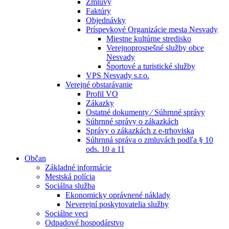
Zmluvy
Faktúry
Objednávky
Príspevkové Organizácie mesta Nesvady
Miestne kultúrne stredisko
Verejnoprospešné služby obce
Nesvady
Športové a turistické služby
VPS Nesvady s.r.o.
Verejné obstarávanie
Profil VO
Zákazky
Ostatné dokumenty ⁄ Súhrnné správy
Súhrnné správy o zákazkách
Správy o zákazkách z e-trhoviska
Súhrnná správa o zmluvách podľa § 10
ods. 10 a 11
Občan
Základné informácie
Mestská polícia
Sociálna služba
Ekonomicky oprávnené náklady
Neverejní poskytovatelia služby
Sociálne veci
Odpadové hospodárstvo