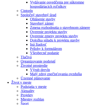
Vydávanie osvedčenia pre súkromne
hospodáriacich roľníkov
Cintorín
Spoločný stavebný úrad
Ohlásenie stavby
Stavebný zámer
Zmena rozhodnutia o stavebnom zámere
Overenie projektu stavby
Overenie zmeny projektu stavby
Doložka súladu k projektu stavby
Iná žiadosť
Prílohy k formulárom
Všeobecné podanie
Tlačivá
Organizovanie podujatí
Životné prostredie
Výrub drevín
Malý zdroj znečisťovania ovzdušia
Územné plánovanie
Život v meste
Podujatia v meste
Aktuality
Projekty
Miestny rozhlas
Šport