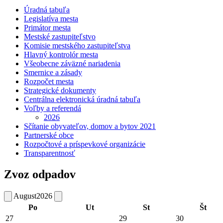
Úradná tabuľa
Legislatíva mesta
Primátor mesta
Mestské zastupiteľstvo
Komisie mestského zastupiteľstva
Hlavný kontrolór mesta
Všeobecne záväzné nariadenia
Smernice a zásady
Rozpočet mesta
Strategické dokumenty
Centrálna elektronická úradná tabuľa
Voľby a referendá
2026
Sčítanie obyvateľov, domov a bytov 2021
Partnerské obce
Rozpočtové a príspevkové organizácie
Transparentnosť
Zvoz odpadov
August
2026
Po
Ut
St
Št
27
29
30