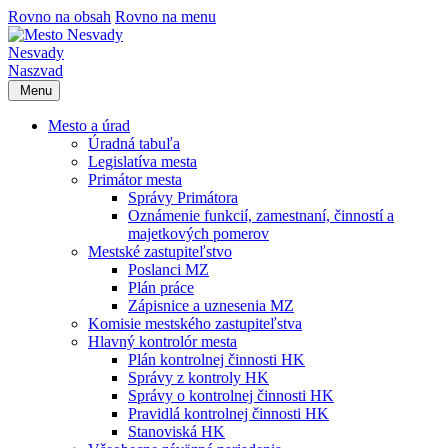
Rovno na obsah
Rovno na menu
Nesvady
Naszvad
Menu
Mesto a úrad
Úradná tabuľa
Legislatíva mesta
Primátor mesta
Správy Primátora
Oznámenie funkcií, zamestnaní, činností a
majetkových pomerov
Mestské zastupiteľstvo
Poslanci MZ
Plán práce
Zápisnice a uznesenia MZ
Komisie mestského zastupiteľstva
Hlavný kontrolór mesta
Plán kontrolnej činnosti HK
Správy z kontroly HK
Správy o kontrolnej činnosti HK
Pravidlá kontrolnej činnosti HK
Stanoviská HK