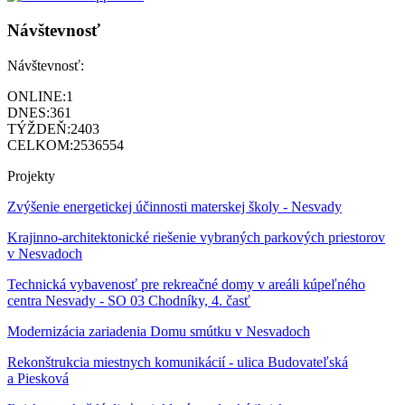
Návštevnosť
Návštevnosť:
ONLINE:
1
DNES:
361
TÝŽDEŇ:
2403
CELKOM:
2536554
Projekty
Zvýšenie energetickej účinnosti materskej školy - Nesvady
Krajinno-architektonické riešenie vybraných parkových priestorov
v Nesvadoch
Technická vybavenosť pre rekreačné domy v areáli kúpeľného
centra Nesvady - SO 03 Chodníky, 4. časť
Modernizácia zariadenia Domu smútku v Nesvadoch
Rekonštrukcia miestnych komunikácií - ulica Budovateľská
a Piesková