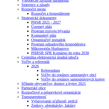
Všeobecne záväzné nariadenia
Smernice a zásady
Rozpočet mesta
Rozpočet a hospodárenie
Strategické dokumenty
PHSR 2021 - 2027
Územný plán
Program rozvoja bývania
Komunitný plán
Organizačný poriadok
Program odpadového hospodárstva
Mikroregión Hurbanovo
PHRSR SPR Komárno do roku 2030
Centrálna elektronická úradná tabuľa
Voľby a referendá
2026
Referendum
Voľby do orgánov samosprávy obcí
Voľby do orgánov samosprávnych krajov
Sčítanie obyvateľov, domov a bytov 2021
Partnerské obce
Rozpočtové a príspevkové organizácie
Transparentnosť
Vybavovanie sťažností, petícií
Zmluvy, objednávky, faktúry