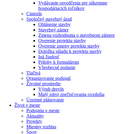
Vydávanie osvedčenia pre súkromne
hospodáriacich roľníkov
Cintorín
Spoločný stavebný úrad
Ohlásenie stavby
Stavebný zámer
Zmena rozhodnutia o stavebnom zámere
Overenie projektu stavby
Overenie zmeny projektu stavby
Doložka súladu k projektu stavby
Iná žiadosť
Prílohy k formulárom
Všeobecné podanie
Tlačivá
Organizovanie podujatí
Životné prostredie
Výrub drevín
Malý zdroj znečisťovania ovzdušia
Územné plánovanie
Život v meste
Podujatia v meste
Aktuality
Projekty
Miestny rozhlas
Šport