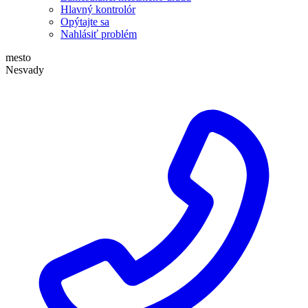
Hlavný kontrolór
Opýtajte sa
Nahlásiť problém
mesto
Nesvady