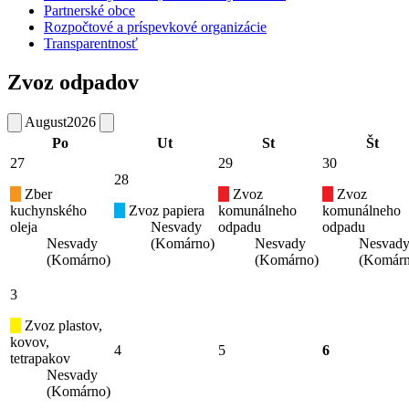
Partnerské obce
Rozpočtové a príspevkové organizácie
Transparentnosť
Zvoz odpadov
August
2026
Po
Ut
St
Št
27
29
30
28
Zber
Zvoz
Zvoz
kuchynského
Zvoz papiera
komunálneho
komunálneho
oleja
Nesvady
odpadu
odpadu
Nesvady
(Komárno)
Nesvady
Nesvad
(Komárno)
(Komárno)
(Komárn
3
Zvoz plastov,
kovov,
4
5
6
tetrapakov
Nesvady
(Komárno)