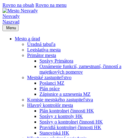
Rovno na obsah
Rovno na menu
Nesvady
Naszvad
Menu
Mesto a úrad
Úradná tabuľa
Legislatíva mesta
Primátor mesta
Správy Primátora
Oznámenie funkcií, zamestnaní, činností a
majetkových pomerov
Mestské zastupiteľstvo
Poslanci MZ
Plán práce
Zápisnice a uznesenia MZ
Komisie mestského zastupiteľstva
Hlavný kontrolór mesta
Plán kontrolnej činnosti HK
Správy z kontroly HK
Správy o kontrolnej činnosti HK
Pravidlá kontrolnej činnosti HK
Stanoviská HK