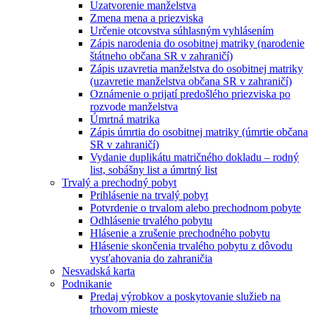
Uzatvorenie manželstva
Zmena mena a priezviska
Určenie otcovstva súhlasným vyhlásením
Zápis narodenia do osobitnej matriky (narodenie
štátneho občana SR v zahraničí)
Zápis uzavretia manželstva do osobitnej matriky
(uzavretie manželstva občana SR v zahraničí)
Oznámenie o prijatí predošlého priezviska po
rozvode manželstva
Úmrtná matrika
Zápis úmrtia do osobitnej matriky (úmrtie občana
SR v zahraničí)
Vydanie duplikátu matričného dokladu – rodný
list, sobášny list a úmrtný list
Trvalý a prechodný pobyt
Prihlásenie na trvalý pobyt
Potvrdenie o trvalom alebo prechodnom pobyte
Odhlásenie trvalého pobytu
Hlásenie a zrušenie prechodného pobytu
Hlásenie skončenia trvalého pobytu z dôvodu
vysťahovania do zahraničia
Nesvadská karta
Podnikanie
Predaj výrobkov a poskytovanie služieb na
trhovom mieste