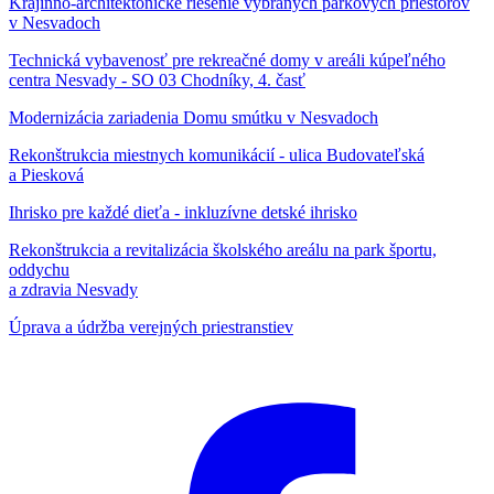
Krajinno-architektonické riešenie vybraných parkových priestorov
v Nesvadoch
Technická vybavenosť pre rekreačné domy v areáli kúpeľného
centra Nesvady - SO 03 Chodníky, 4. časť
Modernizácia zariadenia Domu smútku v Nesvadoch
Rekonštrukcia miestnych komunikácií - ulica Budovateľská
a Piesková
Ihrisko pre každé dieťa - inkluzívne detské ihrisko
Rekonštrukcia a revitalizácia školského areálu na park športu,
oddychu
a zdravia Nesvady
Úprava a údržba verejných priestranstiev