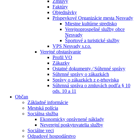
Zmluvy
Faktúry
Objednávky
Príspevkové Organizácie mesta Nesvady
Miestne kultúrne stredisko
Verejnoprospešné služby obce
Nesvady
Športové a turistické služby
VPS Nesvady s.r.o.
Verejné obstarávanie
Profil VO
Zákazky
Ostatné dokumenty ⁄ Súhrnné správy
Súhrnné správy o zákazkách
Správy o zákazkách z e-trhoviska
Súhrnná správa o zmluvách podľa § 10
ods. 10 a 11
Občan
Základné informácie
Mestská polícia
Sociálna služba
Ekonomicky oprávnené náklady
Neverejní poskytovatelia služby
Sociálne veci
Odpadové hospodárstvo