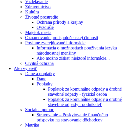
Vzdelávanie
Zdravotníctvo
Kultúra
Životné prostredie
Ochrana prírody a krajiny
Ovzdušie
Majetok mesta
Oznamovanie protispoločenskej činnosti
Povinne zverejňované informácie
Informácia o možnostiach používania jazyka
národnostnej menšiny
Ako možno získať niektoré informácie...
Civilná ochrana
Ako vybaviť
Dane a poplatky
Dane
Poplatky
Poplatok za komunálne odpady a drobné
stavebné odpady - fyzická osoba
Poplatok za komunálne odpady a drobné
stavebné odpady - podnikateľ
Sociálna pomoc
Stravovanie – Poskytovanie finančného
príspevku na stravovanie dôchodcov
Matrika