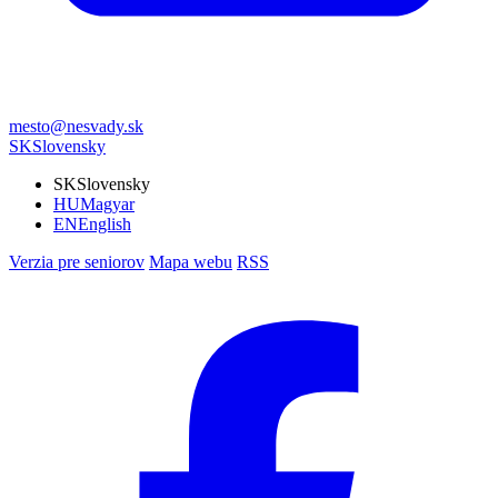
mesto@nesvady.sk
SK
Slovensky
SK
Slovensky
HU
Magyar
EN
English
Verzia pre seniorov
Mapa webu
RSS