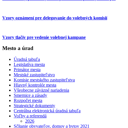
Vzory oznámení pre delegovanie do volebných komisií
Vzory tlačív pre vedenie volebnej kampane
Mesto a úrad
Úradná tabuľa
Legislatíva mesta
Primátor mesta
Mestské zastupiteľstvo
Komisie mestského zastupiteľstva
Hlavný kontrolór mesta
Všeobecne záväzné nariadenia
Smernice a zásady
Rozpočet mesta
Strategické dokumenty
Centrálna elektronická úradná tabuľa
Voľby a referendá
2026
Sčítanie obyvateľov, domov a bytov 2021