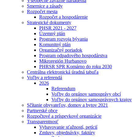
Všeobecne záväzné nariadenia
Smernice a zásady
Rozpočet mesta
Rozpočet a hospodárenie
Strategické dokumenty
PHSR 2021 - 2027
Územný plán
Program rozvoja bývania
Komunitný plán
Organizačný poriadok
Program odpadového hospodárstva
Mikroregión Hurbanovo
PHRSR SPR Komárno do roku 2030
Centrálna elektronická úradná tabuľa
Voľby a referendá
2026
Referendum
Voľby do orgánov samosprávy obcí
Voľby do orgánov samosprávnych krajov
Sčítanie obyvateľov, domov a bytov 2021
Partnerské obce
Rozpočtové a príspevkové organizácie
Transparentnosť
Vybavovanie sťažností, petícií
Zmluvy, objednávky, faktúry