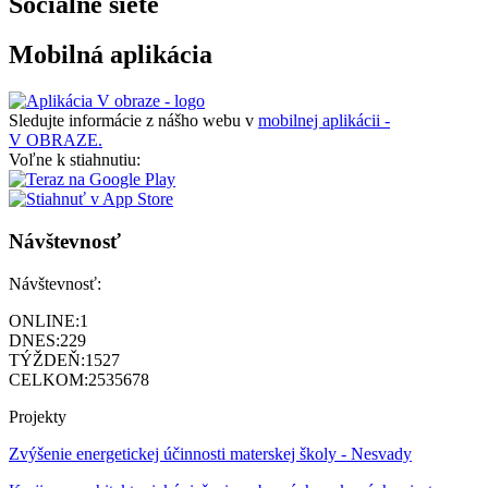
Sociálne siete
Mobilná aplikácia
Sledujte informácie z nášho webu v
mobilnej aplikácii -
V OBRAZE.
Voľne k stiahnutiu:
Návštevnosť
Návštevnosť:
ONLINE:
1
DNES:
229
TÝŽDEŇ:
1527
CELKOM:
2535678
Projekty
Zvýšenie energetickej účinnosti materskej školy - Nesvady