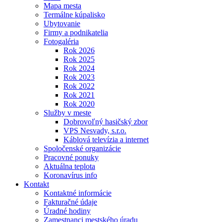
Mapa mesta
Termálne kúpalisko
Ubytovanie
Firmy a podnikatelia
Fotogaléria
Rok 2026
Rok 2025
Rok 2024
Rok 2023
Rok 2022
Rok 2021
Rok 2020
Služby v meste
Dobrovoľný hasičský zbor
VPS Nesvady, s.r.o.
Káblová televízia a internet
Spoločenské organizácie
Pracovné ponuky
Aktuálna teplota
Koronavírus info
Kontakt
Kontaktné informácie
Fakturačné údaje
Úradné hodiny
Zamestnanci mestského úradu