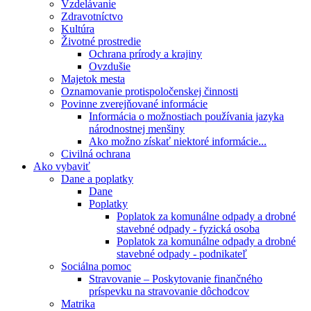
Vzdelávanie
Zdravotníctvo
Kultúra
Životné prostredie
Ochrana prírody a krajiny
Ovzdušie
Majetok mesta
Oznamovanie protispoločenskej činnosti
Povinne zverejňované informácie
Informácia o možnostiach používania jazyka
národnostnej menšiny
Ako možno získať niektoré informácie...
Civilná ochrana
Ako vybaviť
Dane a poplatky
Dane
Poplatky
Poplatok za komunálne odpady a drobné
stavebné odpady - fyzická osoba
Poplatok za komunálne odpady a drobné
stavebné odpady - podnikateľ
Sociálna pomoc
Stravovanie – Poskytovanie finančného
príspevku na stravovanie dôchodcov
Matrika