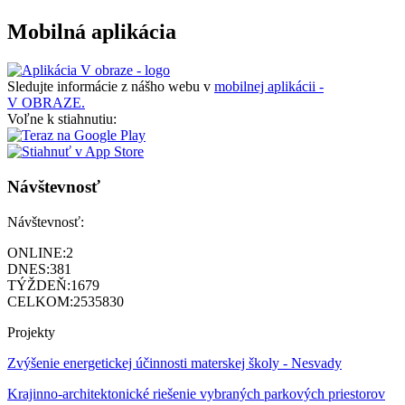
Mobilná aplikácia
Sledujte informácie z nášho webu v
mobilnej aplikácii -
V OBRAZE.
Voľne k stiahnutiu:
Návštevnosť
Návštevnosť:
ONLINE:
2
DNES:
381
TÝŽDEŇ:
1679
CELKOM:
2535830
Projekty
Zvýšenie energetickej účinnosti materskej školy - Nesvady
Krajinno-architektonické riešenie vybraných parkových priestorov