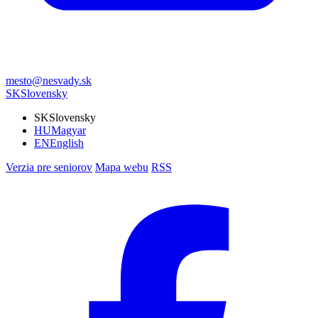
mesto@nesvady.sk
SK
Slovensky
SK
Slovensky
HU
Magyar
EN
English
Verzia pre seniorov
Mapa webu
RSS