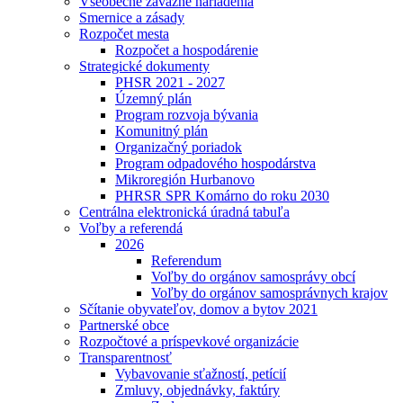
Všeobecne záväzné nariadenia
Smernice a zásady
Rozpočet mesta
Rozpočet a hospodárenie
Strategické dokumenty
PHSR 2021 - 2027
Územný plán
Program rozvoja bývania
Komunitný plán
Organizačný poriadok
Program odpadového hospodárstva
Mikroregión Hurbanovo
PHRSR SPR Komárno do roku 2030
Centrálna elektronická úradná tabuľa
Voľby a referendá
2026
Referendum
Voľby do orgánov samosprávy obcí
Voľby do orgánov samosprávnych krajov
Sčítanie obyvateľov, domov a bytov 2021
Partnerské obce
Rozpočtové a príspevkové organizácie
Transparentnosť
Vybavovanie sťažností, petícií
Zmluvy, objednávky, faktúry