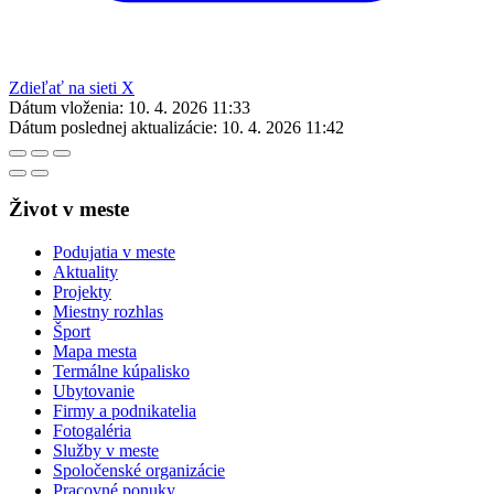
Zdieľať na sieti X
Dátum vloženia:
10. 4. 2026 11:33
Dátum poslednej aktualizácie:
10. 4. 2026 11:42
Život v meste
Podujatia v meste
Aktuality
Projekty
Miestny rozhlas
Šport
Mapa mesta
Termálne kúpalisko
Ubytovanie
Firmy a podnikatelia
Fotogaléria
Služby v meste
Spoločenské organizácie
Pracovné ponuky