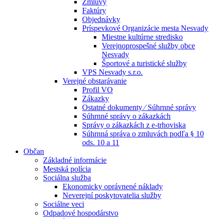
Zmluvy
Faktúry
Objednávky
Príspevkové Organizácie mesta Nesvady
Miestne kultúrne stredisko
Verejnoprospešné služby obce
Nesvady
Športové a turistické služby
VPS Nesvady s.r.o.
Verejné obstarávanie
Profil VO
Zákazky
Ostatné dokumenty ⁄ Súhrnné správy
Súhrnné správy o zákazkách
Správy o zákazkách z e-trhoviska
Súhrnná správa o zmluvách podľa § 10
ods. 10 a 11
Občan
Základné informácie
Mestská polícia
Sociálna služba
Ekonomicky oprávnené náklady
Neverejní poskytovatelia služby
Sociálne veci
Odpadové hospodárstvo