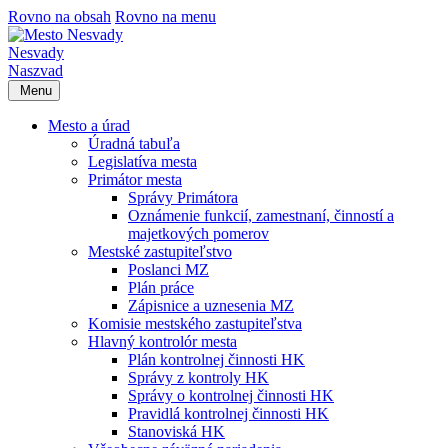
Rovno na obsah
Rovno na menu
Nesvady
Naszvad
Menu
Mesto a úrad
Úradná tabuľa
Legislatíva mesta
Primátor mesta
Správy Primátora
Oznámenie funkcií, zamestnaní, činností a
majetkových pomerov
Mestské zastupiteľstvo
Poslanci MZ
Plán práce
Zápisnice a uznesenia MZ
Komisie mestského zastupiteľstva
Hlavný kontrolór mesta
Plán kontrolnej činnosti HK
Správy z kontroly HK
Správy o kontrolnej činnosti HK
Pravidlá kontrolnej činnosti HK
Stanoviská HK