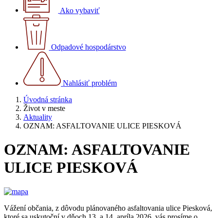
Ako vybaviť
Odpadové hospodárstvo
Nahlásiť problém
Úvodná stránka
Život v meste
Aktuality
OZNAM: ASFALTOVANIE ULICE PIESKOVÁ
OZNAM: ASFALTOVANIE
ULICE PIESKOVÁ
Vážení občania, z dôvodu plánovaného asfaltovania ulice Piesková,
ktoré sa uskutoční v dňoch 13. a 14. apríla 2026, vás prosíme o