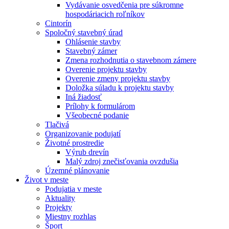
Vydávanie osvedčenia pre súkromne
hospodáriacich roľníkov
Cintorín
Spoločný stavebný úrad
Ohlásenie stavby
Stavebný zámer
Zmena rozhodnutia o stavebnom zámere
Overenie projektu stavby
Overenie zmeny projektu stavby
Doložka súladu k projektu stavby
Iná žiadosť
Prílohy k formulárom
Všeobecné podanie
Tlačivá
Organizovanie podujatí
Životné prostredie
Výrub drevín
Malý zdroj znečisťovania ovzdušia
Územné plánovanie
Život v meste
Podujatia v meste
Aktuality
Projekty
Miestny rozhlas
Šport