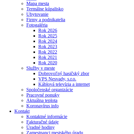
Mapa mesta
Termálne kúpalisko
Ubytovanie
Firmy a podnikatelia
Fotogaléria
Rok 2026
Rok 2025
Rok 2024
Rok 2023
Rok 2022
Rok 2021
Rok 2020
Služby v meste
Dobrovoľný hasičský zbor
VPS Nesvady, s.r.o.
Káblová televízia a internet
Spoločenské organizácie
Pracovné ponuky
Aktuálna teplota
Koronavírus info
Kontakt
Kontaktné informácie
Fakturačné údaje
Úradné hodiny
Zamestnanci mestského úradu