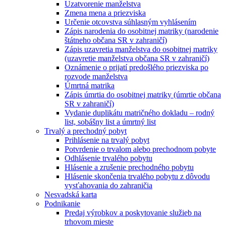
Uzatvorenie manželstva
Zmena mena a priezviska
Určenie otcovstva súhlasným vyhlásením
Zápis narodenia do osobitnej matriky (narodenie
štátneho občana SR v zahraničí)
Zápis uzavretia manželstva do osobitnej matriky
(uzavretie manželstva občana SR v zahraničí)
Oznámenie o prijatí predošlého priezviska po
rozvode manželstva
Úmrtná matrika
Zápis úmrtia do osobitnej matriky (úmrtie občana
SR v zahraničí)
Vydanie duplikátu matričného dokladu – rodný
list, sobášny list a úmrtný list
Trvalý a prechodný pobyt
Prihlásenie na trvalý pobyt
Potvrdenie o trvalom alebo prechodnom pobyte
Odhlásenie trvalého pobytu
Hlásenie a zrušenie prechodného pobytu
Hlásenie skončenia trvalého pobytu z dôvodu
vysťahovania do zahraničia
Nesvadská karta
Podnikanie
Predaj výrobkov a poskytovanie služieb na
trhovom mieste