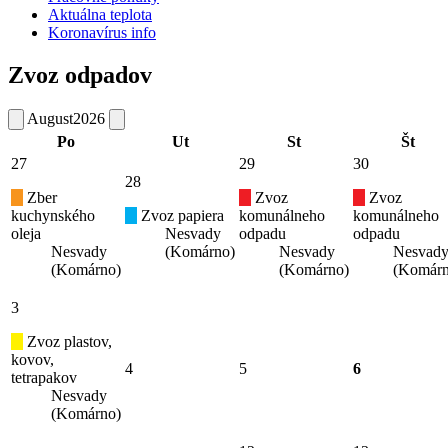
Aktuálna teplota
Koronavírus info
Zvoz odpadov
August
2026
Po
Ut
St
Št
27
29
30
28
Zber
Zvoz
Zvoz
kuchynského
Zvoz papiera
komunálneho
komunálneho
oleja
Nesvady
odpadu
odpadu
Nesvady
(Komárno)
Nesvady
Nesvad
(Komárno)
(Komárno)
(Komárn
3
Zvoz plastov,
kovov,
4
5
6
tetrapakov
Nesvady
(Komárno)