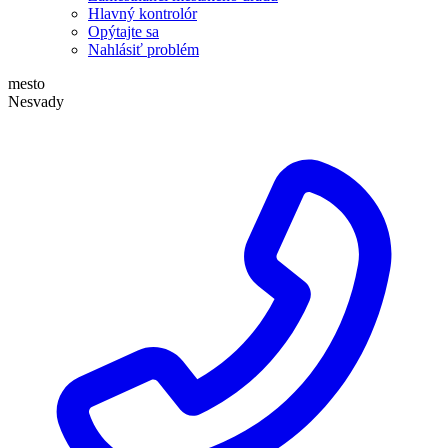
Hlavný kontrolór
Opýtajte sa
Nahlásiť problém
mesto
Nesvady